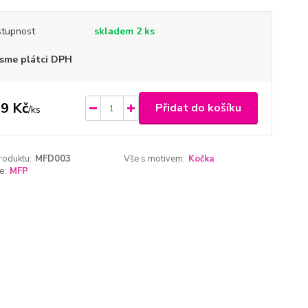
tupnost
skladem 2 ks
sme plátci DPH
9 Kč
Přidat do košíku
/
ks
roduktu:
MFD003
Vše s motivem:
Kočka
e:
MFP