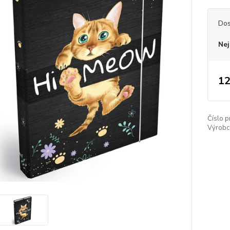
Dos
Nej
12
Číslo p
Výrobc