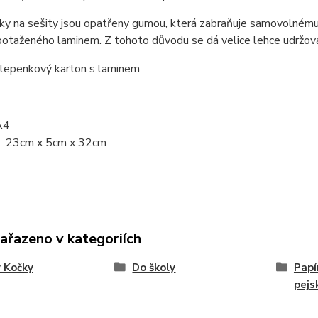
y na sešity jsou opatřeny gumou, která zabraňuje samovolnému 
potaženého laminem. Z tohoto důvodu se dá velice lehce udržov
 lepenkový karton s laminem
A4
: 23cm x 5cm x 32cm
zařazeno v kategoriích
 Kočky
Do školy
Papí
pejs