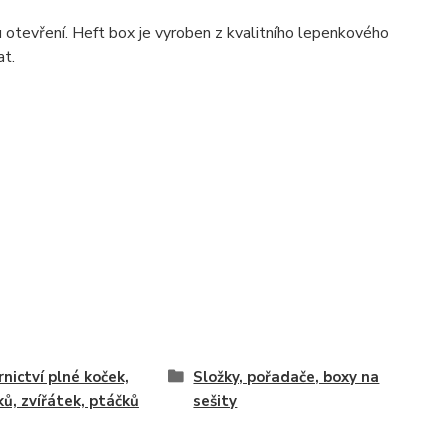
otevření. Heft box je vyroben z kvalitního lepenkového
at.
rnictví plné koček,
Složky, pořadače, boxy na
ků, zvířátek, ptáčků
sešity