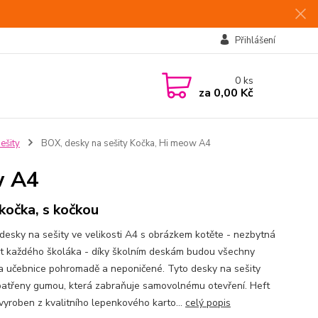
Přihlášení
0
ks
za
0,00 Kč
ešity
BOX, desky na sešity Kočka, Hi meow A4
w A4
kočka, s kočkou
 desky na sešity ve velikosti A4 s obrázkem kotěte - nezbytná
t každého školáka - díky školním deskám budou všechny
 a učebnice pohromadě a neponičené. Tyto desky na sešity
patřeny gumou, která zabraňuje samovolnému otevření. Heft
 vyroben z kvalitního lepenkového karto...
celý popis