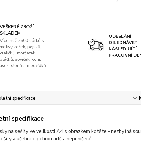
VEŠKERÉ ZBOŽÍ
SKLADEM
ODESLÁNÍ
Více než 2500 dárků s
OBJEDNÁVKY
motivy koček, pejsků,
NÁSLEDUJÍCÍ
králíčků, morčátek,
PRACOVNÍ DE
ptáčků, soviček, koní,
lišek, slonů a medvídků.
etní specifikace
tní specifikace
sky na sešity ve velikosti A4 s obrázkem kotěte - nezbytná so
sešity a učebnice pohromadě a neponičené.