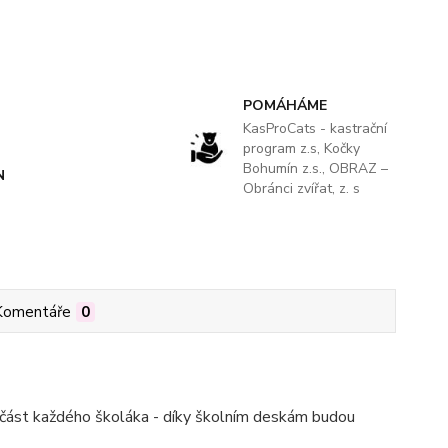
POMÁHÁME
KasProCats - kastrační
program z.s, Kočky
Bohumín z.s., OBRAZ –
N
Obránci zvířat, z. s
Komentáře
0
učást každého školáka - díky školním deskám budou