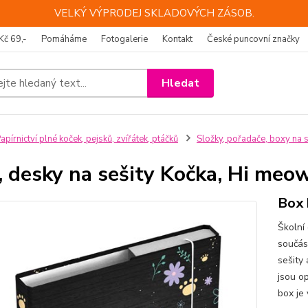
VELKÝ VÝPRODEJ SKLADOVÝCH ZÁSOB.
Kč 69,-
Pomáháme
Fotogalerie
Kontakt
České puncovní značky
Hledat
apírnictví plné koček, pejsků, zvířátek, ptáčků
Složky, pořadače, boxy na s
 desky na sešity Kočka, Hi meo
Box 
Školní
součás
sešity
jsou o
box je