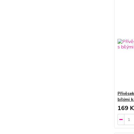
Přívěsek
bílými 
169 K