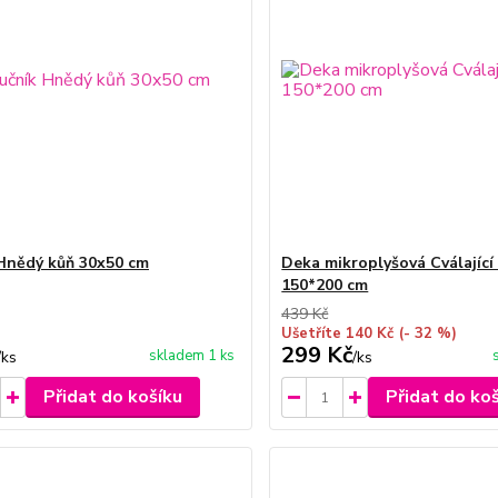
Hnědý kůň 30x50 cm
Deka mikroplyšová Cválající
150*200 cm
439 Kč
Ušetříte 140 Kč
(- 32 %)
299 Kč
skladem 1 ks
/
ks
/
ks
Přidat do košíku
Přidat do ko