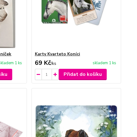
oníček
Karty Kvarteto Koníci
69 Kč
skladem 1 ks
skladem 1 ks
/
ks
šíku
Přidat do košíku