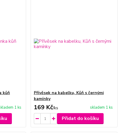
a kůň
Přívěsek na kabelku, Kůň s černými
kamínky
169 Kč
skladem 1 ks
skladem 1 ks
/
ks
šíku
Přidat do košíku