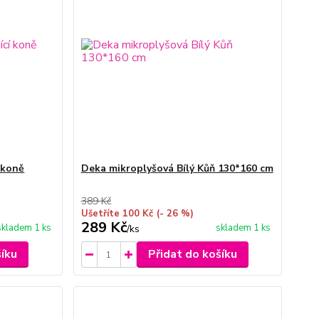
 koně
Deka mikroplyšová Bílý Kůň 130*160 cm
389 Kč
Ušetříte 100 Kč
(- 26 %)
289 Kč
skladem 1 ks
skladem 1 ks
/
ks
šíku
Přidat do košíku