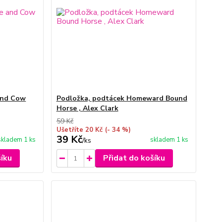
and Cow
Podložka, podtácek Homeward Bound
Horse , Alex Clark
59 Kč
Ušetříte 20 Kč
(- 34 %)
39 Kč
skladem 1 ks
skladem 1 ks
/
ks
šíku
Přidat do košíku