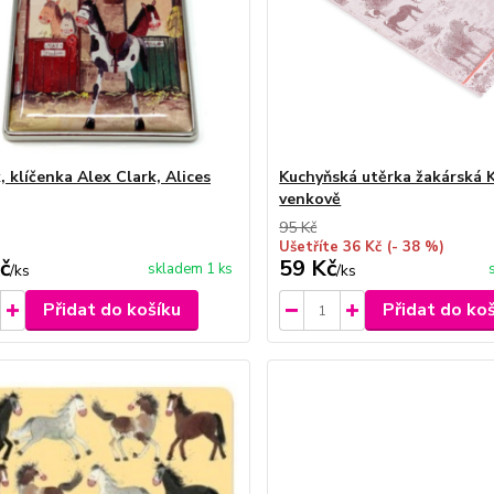
, klíčenka Alex Clark, Alices
Kuchyňská utěrka žakárská 
venkově
95 Kč
Ušetříte 36 Kč
(- 38 %)
č
59 Kč
skladem 1 ks
/
ks
/
ks
Přidat do košíku
Přidat do ko