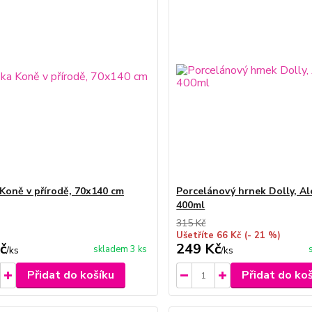
Koně v přírodě, 70x140 cm
Porcelánový hrnek Dolly, Al
400ml
315 Kč
Ušetříte 66 Kč
(- 21 %)
č
249 Kč
skladem 3 ks
/
ks
/
ks
Přidat do košíku
Přidat do ko