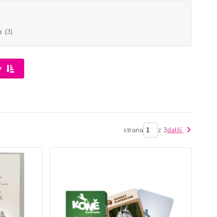
k
(3)
y
strana
z 3
další