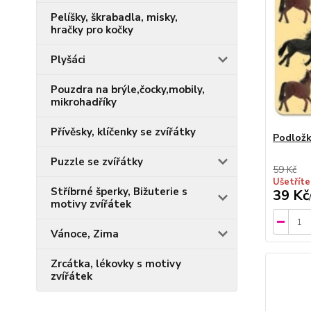
Pelíšky, škrabadla, misky,
hračky pro kočky
Plyšáci
Pouzdra na brýle,čocky,mobily,
mikrohadříky
Přívěsky, klíčenky se zvířátky
Podložk
Puzzle se zvířátky
59 Kč
Ušetříte
Stříbrné šperky, Bižuterie s
39 Kč
motivy zvířátek
Vánoce, Zima
Zrcátka, lékovky s motivy
zvířátek