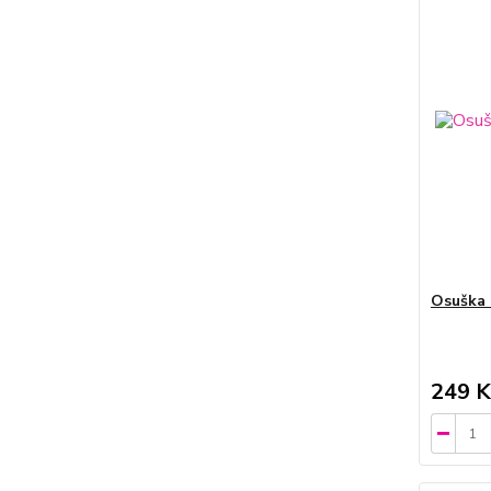
Osuška 
249 K