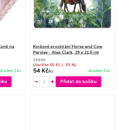
Koně na
Korkové prostírání Horse and Cow
Parsley - Alex Clark, 29 x 21,5 cm
119 Kč
Ušetříte 65 Kč
(- 55 %)
54 Kč
skladem 3 ks
skladem 4 ks
/
ks
šíku
Přidat do košíku