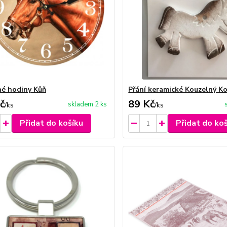
é hodiny Kůň
Přání keramické Kouzelný K
č
89 Kč
skladem 2 ks
/
ks
/
ks
Přidat do košíku
Přidat do ko