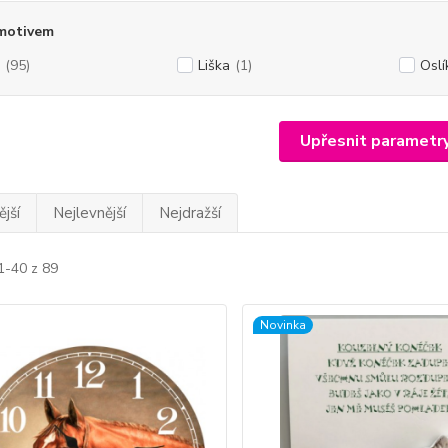
 motivem
(95)
Liška
(1)
Oslí
Upřesnit parametr
jší
Nejlevnější
Nejdražší
1-40 z 89
Novinka