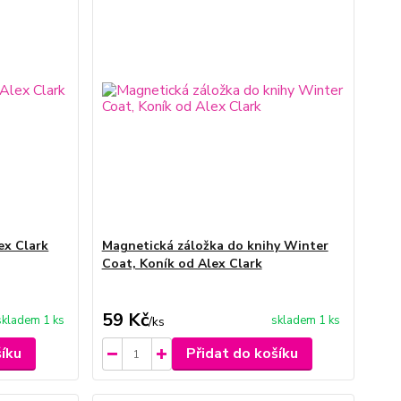
ex Clark
Magnetická záložka do knihy Winter
Coat, Koník od Alex Clark
59 Kč
skladem 1 ks
skladem 1 ks
/
ks
šíku
Přidat do košíku