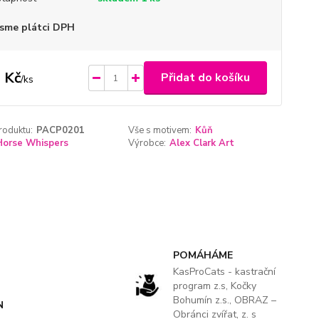
sme plátci DPH
 Kč
Přidat do košíku
/
ks
roduktu:
PACP0201
Vše s motivem:
Kůň
Horse Whispers
Výrobce:
Alex Clark Art
POMÁHÁME
KasProCats - kastrační
program z.s, Kočky
Bohumín z.s., OBRAZ –
N
Obránci zvířat, z. s