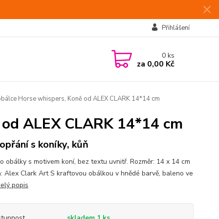
Přihlášení
0
ks
za
0,00 Kč
 obálce Horse whispers, Koně od ALEX CLARK 14*14 cm
ně od ALEX CLARK 14*14 cm
opřání s koníky, kůň
do obálky s motivem koní, bez textu uvnitř. Rozměr: 14 x 14 cm
: Alex Clark Art S kraftovou obálkou v hnědé barvě, baleno ve
celý popis
tupnost
skladem 1 ks