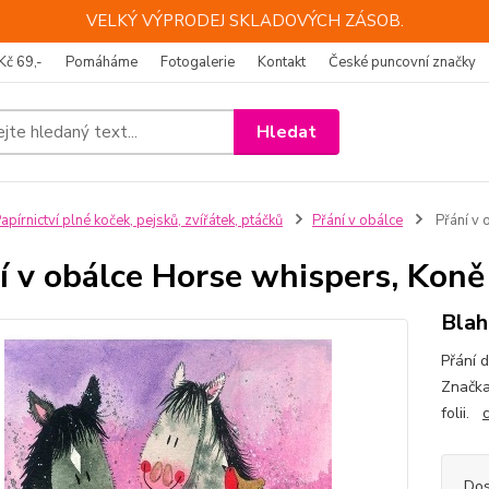
VELKÝ VÝPRODEJ SKLADOVÝCH ZÁSOB.
Kč 69,-
Pomáháme
Fotogalerie
Kontakt
České puncovní značky
Hledat
apírnictví plné koček, pejsků, zvířátek, ptáčků
Přání v obálce
Přání v
í v obálce Horse whispers, Ko
Blah
Přání 
Značka
folii.
Dos