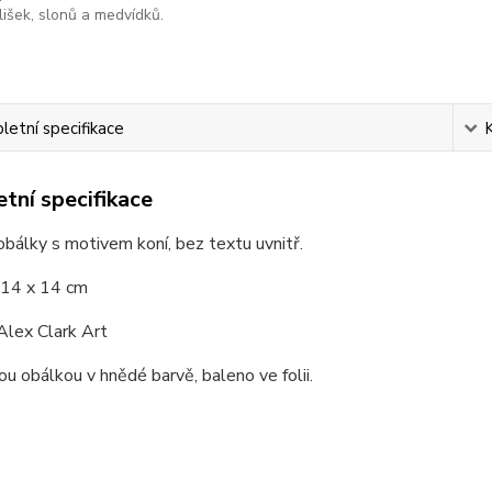
lišek, slonů a medvídků.
etní specifikace
tní specifikace
obálky s motivem koní, bez textu uvnitř.
14 x 14 cm
lex Clark Art
ou obálkou v hnědé barvě, baleno ve folii.