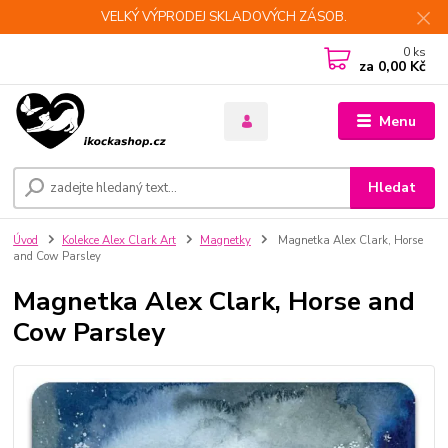
VELKÝ VÝPRODEJ SKLADOVÝCH ZÁSOB.
0
ks
za
0,00 Kč
Menu
Hledat
Úvod
Kolekce Alex Clark Art
Magnetky
Magnetka Alex Clark, Horse
and Cow Parsley
Magnetka Alex Clark, Horse and
Cow Parsley