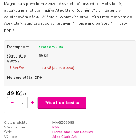
Magnetka s povrchem z tvrzené syntetické pryskyřice. Motiv koně,
autorkou je anglická malířka Alex Clark. Rozměr: 6*6 cm Baleno v
celofánovém sáčku. Můžete si vybrat více produktů s tímto motivem od
Alex Clark, stačí zadat do vyhledávání " Horse and parsley ".
celý
popis
Dostupnost
skladem 1 ks
Cena před
69 Kč
slevou
Ušetříte
20 Kč (
29
% sleva)
Nejsme plátci DPH
49 Kč
/
ks
Přidat do košíku
Číslo produktu:
MAGZ00083
Vše s motivem:
Kůň
Série:
Horse and Cow Parsley
Výrobce:
Alex Clark Art