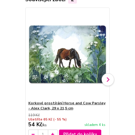
Korkové prostírání Horse and Cow Parsley
Podložka, p
- Alex Clark, 29 x 21,5 cm
Parsley, Ale
119 Kč
59 Kč
Ušetříte 65 Kč
(- 55 %)
Ušetříte 20 K
54 Kč
39 Kč
skladem 4 ks
/
ks
/
ks
Přidat do košíku