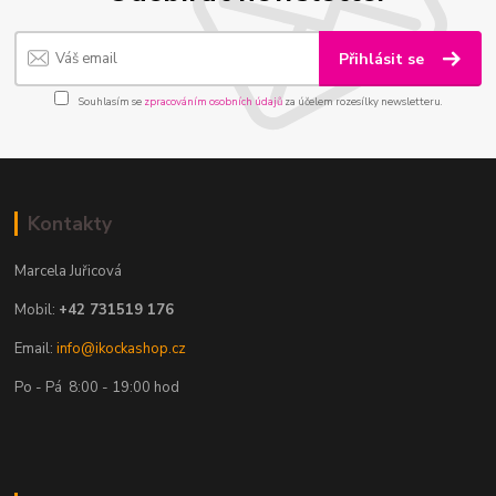
Přihlásit se
Souhlasím se
zpracováním osobních údajů
za účelem rozesílky newsletteru.
Kontakty
Marcela Juřicová
Mobil:
+42 731519 176
Email:
info@ikockashop.cz
Po - Pá 8:00 - 19:00 hod