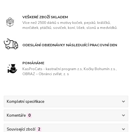
VEŠKERÉ ZBOŽÍ SKLADEM
Více než 2500 dárků s motivy koček, pejsků, králíčků,
morčátek, ptáčků, soviček, koní, lišek, slonů a medvídků.
ODESLÁNÍ OBJEDNÁVKY NÁSLEDUJÍCÍ PRACOVNÍ DEN
POMÁHÁME
KasProCats - kastrační program z.s, Kočky Bohumín z.s.,
OBRAZ – Obránci zvířat, z. s
Kompletní specifikace
Komentáře
0
Související zboží
2