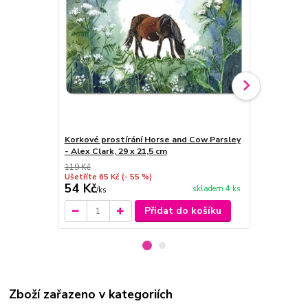
Korkové prostírání Horse and Cow Parsley
Magnetka Al
- Alex Clark, 29 x 21,5 cm
Parsley
119 Kč
69 Kč
Ušetříte 65 Kč
(- 55 %)
Ušetříte 20 K
54 Kč
49 Kč
skladem 4 ks
/
ks
/
ks
Přidat do košíku
Zboží zařazeno v kategoriích