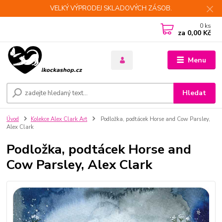
VELKÝ VÝPRODEJ SKLADOVÝCH ZÁSOB.
0
ks
za
0,00 Kč
Menu
Hledat
Úvod
Kolekce Alex Clark Art
Podložka, podtácek Horse and Cow Parsley,
Alex Clark
Podložka, podtácek Horse and
Cow Parsley, Alex Clark