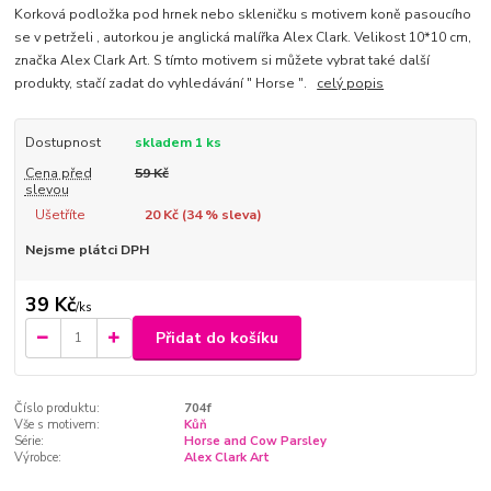
Korková podložka pod hrnek nebo skleničku s motivem koně pasoucího
se v petrželi , autorkou je anglická malířka Alex Clark. Velikost 10*10 cm,
značka Alex Clark Art. S tímto motivem si můžete vybrat také další
produkty, stačí zadat do vyhledávání " Horse ".
celý popis
Dostupnost
skladem 1 ks
Cena před
59 Kč
slevou
Ušetříte
20 Kč (
34
% sleva)
Nejsme plátci DPH
39 Kč
/
ks
Přidat do košíku
Číslo produktu:
704f
Vše s motivem:
Kůň
Série:
Horse and Cow Parsley
Výrobce:
Alex Clark Art