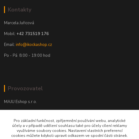
Kontakty
Marcela Juřicová
Mobil:
+42 731519 176
Email:
info@ikockashop.cz
Po - Pá 8:00 - 19:00 hod
Provozovatel
MAJU Eshop s.r.o.
U Parku 2867/1
Pro základní funkčnost, zpříjemnění používání webu, analytické
702 00 Ostrava
účely a v případě udělení souhlasu také pro účely cílení reklamy
využíváme soubory cookies. Nastavení vlastních preferencí
IČ: 09674799
cookies můžete kdykoli upravit odkazem ve spodní části stránek.