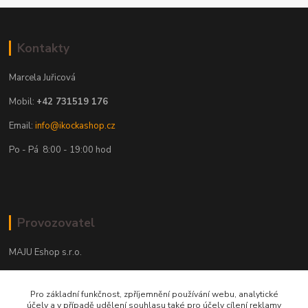
Kontakty
Marcela Juřicová
Mobil:
+42 731519 176
Email:
info@ikockashop.cz
Po - Pá 8:00 - 19:00 hod
Provozovatel
MAJU Eshop s.r.o.
U Parku 2867/1
Pro základní funkčnost, zpříjemnění používání webu, analytické
702 00 Ostrava
účely a v případě udělení souhlasu také pro účely cílení reklamy