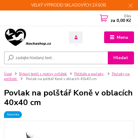
VELKÝ VÝPRODEJ SKLADOVÝCH ZÁSOB.
0
ks
za
0,00 Kč
Menu
Hledat
Úvod
Bytový textil s motivy zvířátek
Polštáře a povlaky
Povlaky na
polštáře
Povlak na polštář Koně v oblacích 40x40 cm
Povlak na polštář Koně v oblacích
40x40 cm
Novinka