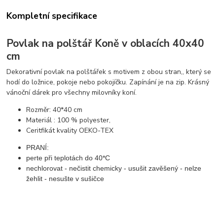
Kompletní specifikace
Povlak na polštář Koně v oblacích 40x40
cm
Dekorativní povlak na polštářek s motivem z obou stran,, který se
hodí do ložnice, pokoje nebo pokojíčku. Zapínání je na zip. Krásný
vánoční dárek pro všechny milovníky koní.
Rozměr: 40*40 cm
Materiál : 100 % polyester,
Ceritfikát kvality OEKO-TEX
PRANÍ:
perte při teplotách do 40*C
nechlorovat - nečistit chemicky - usušit zavěšený - nelze
žehlit - nesušte v sušičce