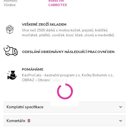
Rozměry:
40x40 cm
Výrobce:
CARBOTEX
VEŠKERÉ ZBOŽÍ SKLADEM
Více než 2500 dárků s motivy koček, pejsků, králíčků,
morčátek, ptáčků, soviček, koní, lišek, slonů a medvídků.
ODESLÁNÍ OBJEDNÁVKY NÁSLEDUJÍCÍ PRACOVNÍ DEN
POMÁHÁME
KasProCats - kastrační program z.s, Kočky Bohumín z.s.,
OBRAZ – Obránci zvířat, z. s
Kompletní specifikace
Komentáře
0