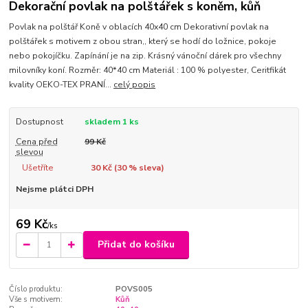
Dekorační povlak na polštářek s koněm, kůň
Povlak na polštář Koně v oblacích 40x40 cm Dekorativní povlak na
polštářek s motivem z obou stran,, který se hodí do ložnice, pokoje
nebo pokojíčku. Zapínání je na zip. Krásný vánoční dárek pro všechny
milovníky koní. Rozměr: 40*40 cm Materiál : 100 % polyester, Ceritfikát
kvality OEKO-TEX PRANÍ...
celý popis
Dostupnost
skladem 1 ks
Cena před
99 Kč
slevou
Ušetříte
30 Kč (
30
% sleva)
Nejsme plátci DPH
69 Kč
/
ks
Přidat do košíku
Číslo produktu:
POVS005
Vše s motivem:
Kůň