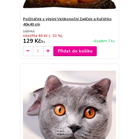
Polštářek s výplní Velikonoční Zajíček a Kuřátko
40x40 cm
189 Kč
Ušetříte 60 Kč
(- 32 %)
129 Kč
skladem 2 ks
/
ks
Přidat do košíku