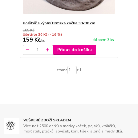
Polštář s výplní Britská kočka 30x30 cm
189 Kč
Ušetříte 30 Kč
(- 16 %)
159 Kč
skladem 3 ks
/
ks
Přidat do košíku
strana
z 1
VEŠKERÉ ZBOŽÍ SKLADEM
Více než 2500 dárků s motivy koček, pejsků, králíčků,
morčátek, ptáčků, soviček, koní, lišek, slonů a medvídků.