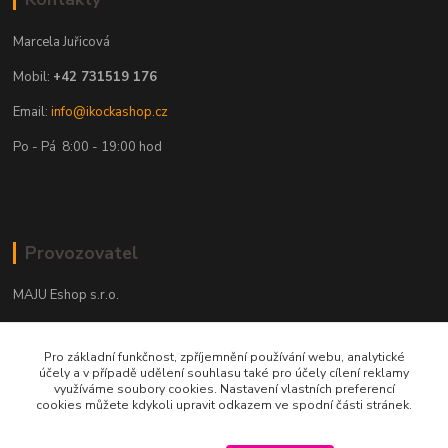
Marcela Juřicová
Mobil:
+42 731519 176
Email:
info@ikockashop.cz
Po - Pá 8:00 - 19:00 hod
Provozovatel
MAJU Eshop s.r.o.
U Parku 2867/1
Pro základní funkčnost, zpříjemnění používání webu, analytické
702 00 Ostrava
účely a v případě udělení souhlasu také pro účely cílení reklamy
využíváme soubory cookies. Nastavení vlastních preferencí
IČ: 09674799
cookies můžete kdykoli upravit odkazem ve spodní části stránek.