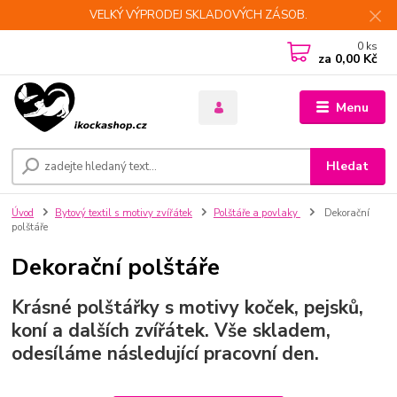
VELKÝ VÝPRODEJ SKLADOVÝCH ZÁSOB.
0
ks
za
0,00 Kč
Menu
Hledat
Úvod
Bytový textil s motivy zvířátek
Polštáře a povlaky
Dekorační
polštáře
Dekorační polštáře
Krásné polštářky s motivy koček, pejsků,
koní a dalších zvířátek. Vše skladem,
odesíláme následující pracovní den.