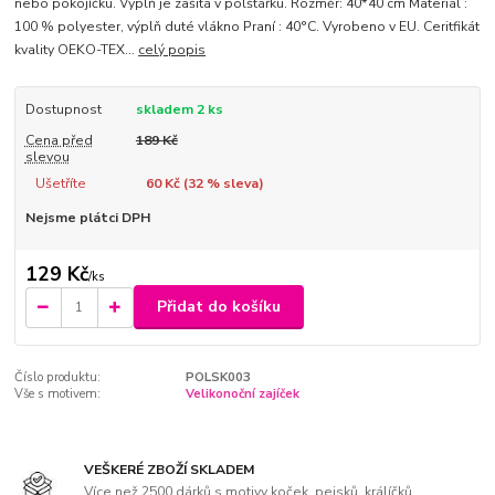
nebo pokojíčku. Výplň je zašitá v polštářku. Rozměr: 40*40 cm Materiál :
100 % polyester, výplň duté vlákno Praní : 40°C. Vyrobeno v EU. Ceritfikát
kvality OEKO-TEX...
celý popis
Dostupnost
skladem 2 ks
Cena před
189 Kč
slevou
Ušetříte
60 Kč (
32
% sleva)
Nejsme plátci DPH
129 Kč
/
ks
Přidat do košíku
Číslo produktu:
POLSK003
Vše s motivem:
Velikonoční zajíček
VEŠKERÉ ZBOŽÍ SKLADEM
Více než 2500 dárků s motivy koček, pejsků, králíčků,