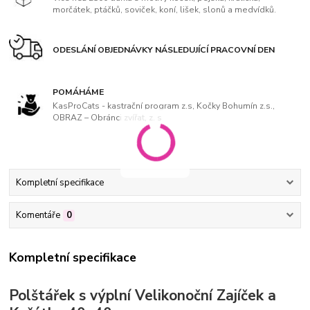
morčátek, ptáčků, soviček, koní, lišek, slonů a medvídků.
ODESLÁNÍ OBJEDNÁVKY NÁSLEDUJÍCÍ PRACOVNÍ DEN
POMÁHÁME
KasProCats - kastrační program z.s, Kočky Bohumín z.s.,
OBRAZ – Obránci zvířat, z. s
Kompletní specifikace
Komentáře
0
Kompletní specifikace
Polštářek s výplní Velikonoční Zajíček a