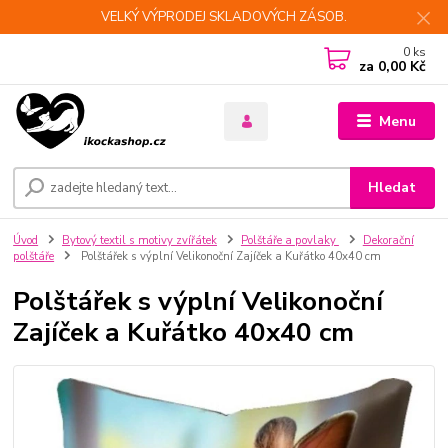
VELKÝ VÝPRODEJ SKLADOVÝCH ZÁSOB.
0
ks
za
0,00 Kč
Menu
Hledat
Úvod
Bytový textil s motivy zvířátek
Polštáře a povlaky
Dekorační
polštáře
Polštářek s výplní Velikonoční Zajíček a Kuřátko 40x40 cm
Polštářek s výplní Velikonoční
Zajíček a Kuřátko 40x40 cm