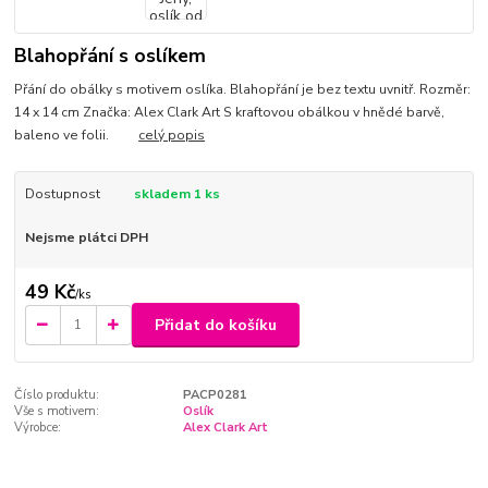
Blahopřání s oslíkem
Přání do obálky s motivem oslíka. Blahopřání je bez textu uvnitř. Rozměr:
14 x 14 cm Značka: Alex Clark Art S kraftovou obálkou v hnědé barvě,
baleno ve folii.
celý popis
Dostupnost
skladem 1 ks
Nejsme plátci DPH
49 Kč
/
ks
Přidat do košíku
Číslo produktu:
PACP0281
Vše s motivem:
Oslík
Výrobce:
Alex Clark Art