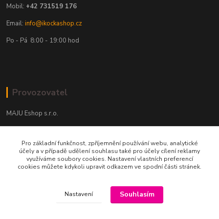
Mobil:
+42 731519 176
Email:
info@ikockashop.cz
Po - Pá 8:00 - 19:00 hod
Provozovatel
MAJU Eshop s.r.o.
U Parku 2867/1
Pro základní funkčnost, zpříjemnění používání webu, analytické
702 00 Ostrava
účely a v případě udělení souhlasu také pro účely cílení reklamy
využíváme soubory cookies. Nastavení vlastních preferencí
IČ: 09674799
cookies můžete kdykoli upravit odkazem ve spodní části stránek.
Souhlasím
Nastavení