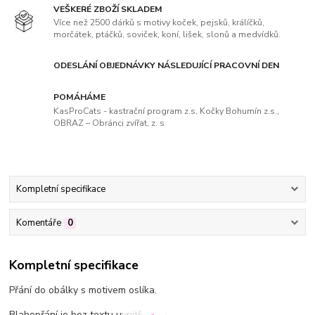
VEŠKERÉ ZBOŽÍ SKLADEM
Více než 2500 dárků s motivy koček, pejsků, králíčků,
morčátek, ptáčků, soviček, koní, lišek, slonů a medvídků.
ODESLÁNÍ OBJEDNÁVKY NÁSLEDUJÍCÍ PRACOVNÍ DEN
POMÁHÁME
KasProCats - kastrační program z.s, Kočky Bohumín z.s.,
OBRAZ – Obránci zvířat, z. s
Kompletní specifikace
Komentáře
0
Kompletní specifikace
Přání do obálky s motivem oslíka.
Blahopřání je bez textu uvnitř.