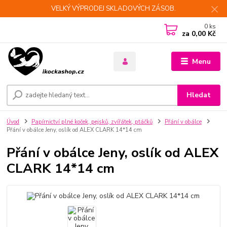
VELKÝ VÝPRODEJ SKLADOVÝCH ZÁSOB.
0
ks
za
0,00 Kč
Menu
Hledat
Úvod
Papírnictví plné koček, pejsků, zvířátek, ptáčků
Přání v obálce
Přání v obálce Jeny, oslík od ALEX CLARK 14*14 cm
Přání v obálce Jeny, oslík od ALEX
CLARK 14*14 cm