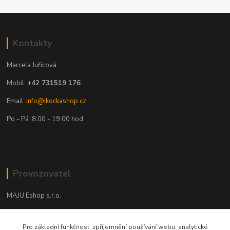
Kontakty
Marcela Juřicová
Mobil:
+42 731519 176
Email:
info@ikockashop.cz
Po - Pá 8:00 - 19:00 hod
Provozovatel
MAJU Eshop s.r.o.
U Parku 2867/1
Pro základní funkčnost, zpříjemnění používání webu, analytické