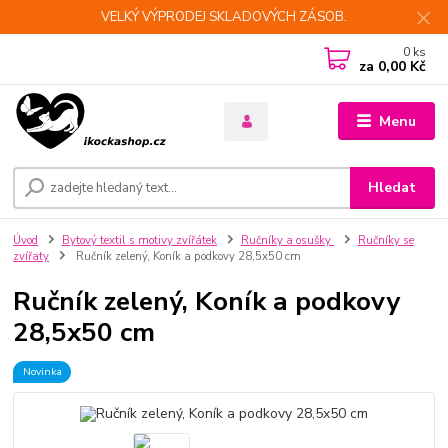
VELKÝ VÝPRODEJ SKLADOVÝCH ZÁSOB.
0
ks
za
0,00 Kč
Menu
Hledat
Úvod
Bytový textil s motivy zvířátek
Ručníky a osušky
Ručníky se
zvířaty
Ručník zelený, Koník a podkovy 28,5x50 cm
Ručník zelený, Koník a podkovy
28,5x50 cm
Novinka