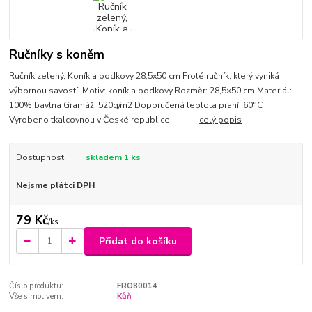
Ručníky s koněm
Ručník zelený, Koník a podkovy 28,5x50 cm Froté ručník, který vyniká
výbornou savostí. Motiv: koník a podkovy Rozměr: 28,5×50 cm Materiál:
100% bavlna Gramáž: 520g/m2 Doporučená teplota praní: 60°C
Vyrobeno tkalcovnou v České republice.
celý popis
Dostupnost
skladem 1 ks
Nejsme plátci DPH
79 Kč
/
ks
Přidat do košíku
Číslo produktu:
FRO80014
Vše s motivem:
Kůň