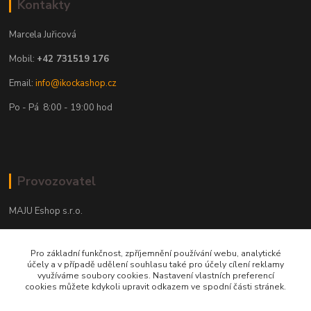
Kontakty
Marcela Juřicová
Mobil:
+42 731519 176
Email:
info@ikockashop.cz
Po - Pá 8:00 - 19:00 hod
Provozovatel
MAJU Eshop s.r.o.
U Parku 2867/1
Pro základní funkčnost, zpříjemnění používání webu, analytické
702 00 Ostrava
účely a v případě udělení souhlasu také pro účely cílení reklamy
využíváme soubory cookies. Nastavení vlastních preferencí
IČ: 09674799
cookies můžete kdykoli upravit odkazem ve spodní části stránek.