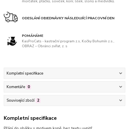
morčátek, ptáčků, soviček, koní, lišek, slonů a medvídků.
ODESLÁNÍ OBJEDNÁVKY NÁSLEDUJÍCÍ PRACOVNÍ DEN
POMÁHÁME
KasProCats - kastrační program z.s, Kočky Bohumín z.s.,
OBRAZ – Obránci zvířat, z. s
Kompletní specifikace
Komentáře
0
Související zboží
2
Kompletní specifikace
Přání do obálky s motivem koně, bez textu uvnitř.