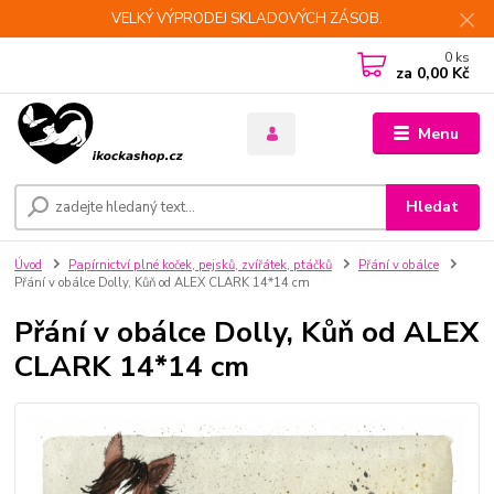
VELKÝ VÝPRODEJ SKLADOVÝCH ZÁSOB.
0
ks
za
0,00 Kč
Menu
Hledat
Úvod
Papírnictví plné koček, pejsků, zvířátek, ptáčků
Přání v obálce
Přání v obálce Dolly, Kůň od ALEX CLARK 14*14 cm
Přání v obálce Dolly, Kůň od ALEX
CLARK 14*14 cm