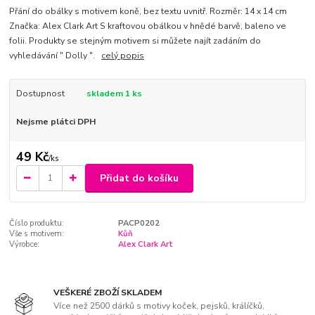
Přání do obálky s motivem koně, bez textu uvnitř. Rozměr: 14 x 14 cm
Značka: Alex Clark Art S kraftovou obálkou v hnědé barvě, baleno ve
folii. Produkty se stejným motivem si můžete najít zadáním do
vyhledávání " Dolly ".
celý popis
Dostupnost
skladem 1 ks
Nejsme plátci DPH
49 Kč
/
ks
Přidat do košíku
Číslo produktu:
PACP0202
Vše s motivem:
Kůň
Výrobce:
Alex Clark Art
VEŠKERÉ ZBOŽÍ SKLADEM
Více než 2500 dárků s motivy koček, pejsků, králíčků,