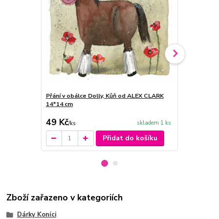
Přání v obálce Dolly, Kůň od ALEX CLARK
Porcelánový 
14*14 cm
315 Kč
Ušetříte 66 K
49 Kč
249 Kč
skladem 1 ks
/
ks
/
ks
Přidat do košíku
Zboží zařazeno v kategoriích
Dárky Koníci