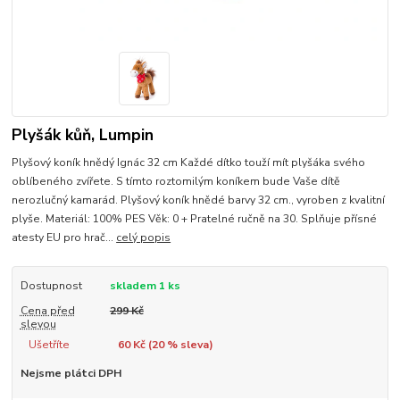
Plyšák kůň, Lumpin
Plyšový koník hnědý Ignác 32 cm Každé dítko touží mít plyšáka svého
oblíbeného zvířete. S tímto roztomilým koníkem bude Vaše dítě
nerozlučný kamarád. Plyšový koník hnědé barvy 32 cm., vyroben z kvalitní
plyše. Materiál: 100% PES Věk: 0 + Pratelné ručně na 30. Splňuje přísné
atesty EU pro hrač...
celý popis
Dostupnost
skladem 1 ks
Cena před
299 Kč
slevou
Ušetříte
60 Kč (
20
% sleva)
Nejsme plátci DPH