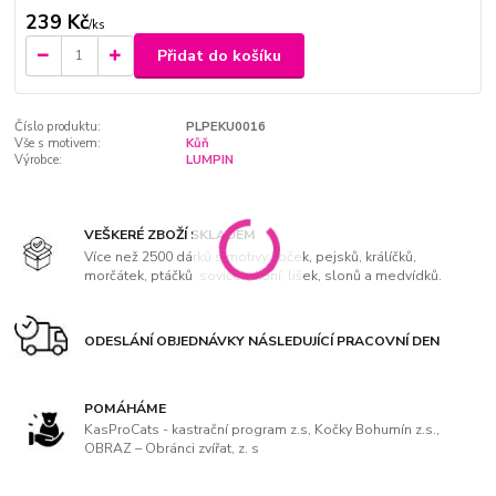
239 Kč
/
ks
Přidat do košíku
Číslo produktu:
PLPEKU0016
Vše s motivem:
Kůň
Výrobce:
LUMPIN
VEŠKERÉ ZBOŽÍ SKLADEM
Více než 2500 dárků s motivy koček, pejsků, králíčků,
morčátek, ptáčků, soviček, koní, lišek, slonů a medvídků.
ODESLÁNÍ OBJEDNÁVKY NÁSLEDUJÍCÍ PRACOVNÍ DEN
POMÁHÁME
KasProCats - kastrační program z.s, Kočky Bohumín z.s.,
OBRAZ – Obránci zvířat, z. s