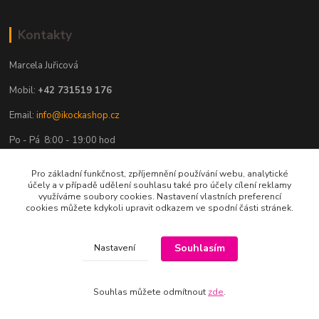
Kontakty
Marcela Juřicová
Mobil:
+42 731519 176
Email:
info@ikockashop.cz
Po - Pá 8:00 - 19:00 hod
Pro základní funkčnost, zpříjemnění používání webu, analytické
účely a v případě udělení souhlasu také pro účely cílení reklamy
využíváme soubory cookies. Nastavení vlastních preferencí
cookies můžete kdykoli upravit odkazem ve spodní části stránek.
Provozovatel
MAJU Eshop s.r.o.
Souhlasím
Nastavení
U Parku 2867/1
Souhlas můžete odmítnout
zde
.
702 00 Ostrava