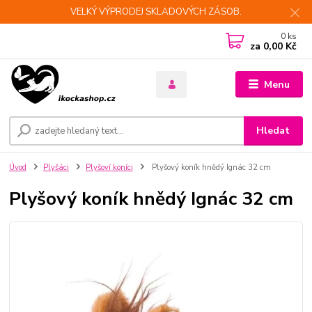
VELKÝ VÝPRODEJ SKLADOVÝCH ZÁSOB.
0
ks
za
0,00 Kč
Menu
Hledat
Úvod
Plyšáci
Plyšoví koníci
Plyšový koník hnědý Ignác 32 cm
Plyšový koník hnědý Ignác 32 cm