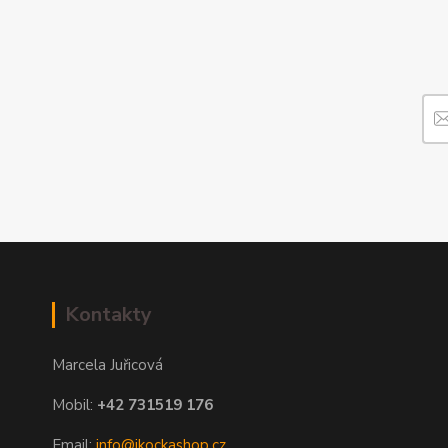
Kontakty
Marcela Juřicová
Mobil:
+42 731519 176
Email:
info@ikockashop.cz