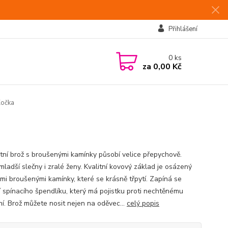
Přihlášení
0
ks
za
0,00 Kč
Kočka
tní brož s broušenými kamínky působí velice přepychově.
mladší slečny i zralé ženy. Kvalitní kovový základ je osázený
mi broušenými kamínky, které se krásně třpytí. Zapíná se
 spínacího špendlíku, který má pojistku proti nechtěnému
ní. Brož můžete nosit nejen na oděvec...
celý popis