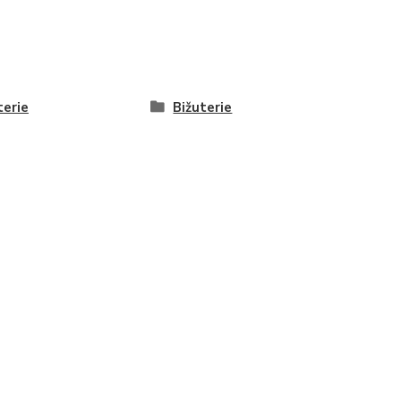
terie
Bižuterie