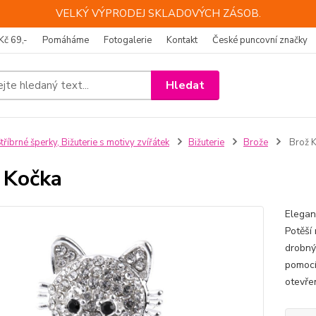
VELKÝ VÝPRODEJ SKLADOVÝCH ZÁSOB.
Kč 69,-
Pomáháme
Fotogalerie
Kontakt
České puncovní značky
Hledat
tříbrné šperky, Bižuterie s motivy zvířátek
Bižuterie
Brože
Brož 
 Kočka
Elegan
Potěší 
drobný
pomocí
otevře