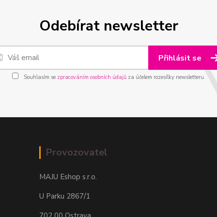
Odebírat newsletter
Přihlásit se
Souhlasím se
zpracováním osobních údajů
za účelem rozesílky newsletteru.
Provozovatel
MAJU Eshop s.r.o.
U Parku 2867/1
702 00 Ostrava