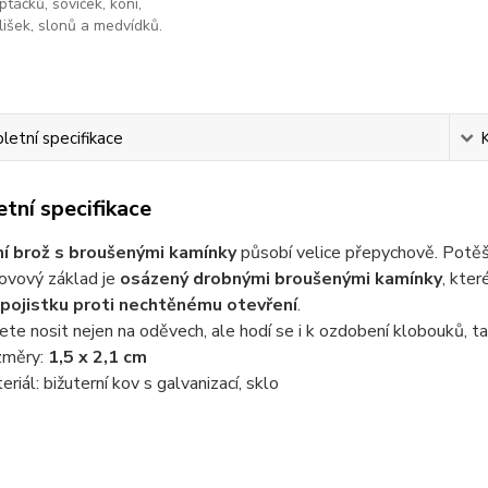
ptáčků, soviček, koní,
lišek, slonů a medvídků.
etní specifikace
tní specifikace
í brož s broušenými kamínky
působí velice přepychově. Potěší 
kovový základ je
osázený drobnými broušenými kamínky
, kter
pojistku proti nechtěnému otevření
.
te nosit nejen na oděvech, ale hodí se i k ozdobení klobouků, ta
změry:
1,5 x 2,1 cm
eriál: bižuterní kov s galvanizací, sklo