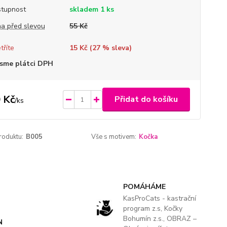
tupnost
skladem 1 ks
a před slevou
55 Kč
tříte
15 Kč (
27
% sleva)
sme plátci DPH
 Kč
Přidat do košíku
/
ks
roduktu:
B005
Vše s motivem:
Kočka
POMÁHÁME
KasProCats - kastrační
program z.s, Kočky
Bohumín z.s., OBRAZ –
N