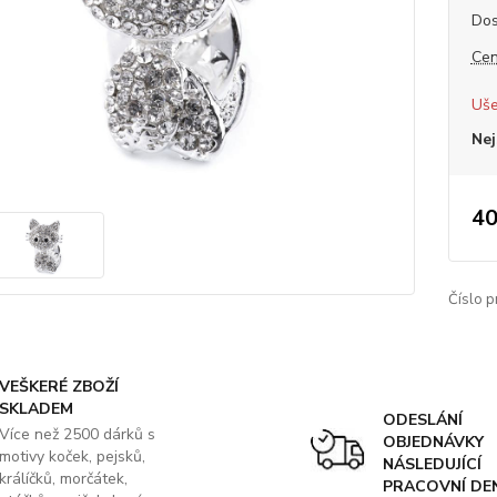
Dos
Cen
Uše
Nej
40
Číslo p
VEŠKERÉ ZBOŽÍ
SKLADEM
ODESLÁNÍ
Více než 2500 dárků s
OBJEDNÁVKY
motivy koček, pejsků,
NÁSLEDUJÍCÍ
králíčků, morčátek,
PRACOVNÍ DE