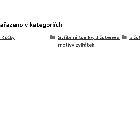
zařazeno v kategoriích
 Kočky
Stříbrné šperky, Bižuterie s
Bižu
motivy zvířátek