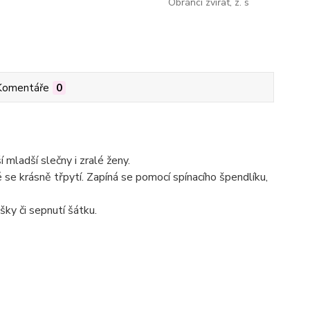
Obránci zvířat, z. s
Komentáře
0
mladší slečny i zralé ženy.
é se krásně třpytí. Zapíná se pomocí spínacího špendlíku,
šky či sepnutí šátku.