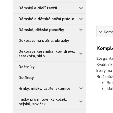
Dámský a dívčí textil
Dámské a dětské noční prádlo
Dámské, dětské ponožky
Kompl
Dekorace na stěnu, obrázky
Komple
Dekorace keramika, kov, dřevo,
terakota, sklo
Elegantn
Kvalitní 
Deštníky
který má
Brož může
Do školy
Ro
Hrnky, misky, talíře, sklenice
Mat
Tašky pro milovníky koček,
pejsků, soviček