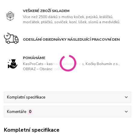
VEŠKERÉ ZBOŽÍ SKLADEM
Více než 2500 dárků s motivy koček, pejsků, králíčků,
morčátek, ptáčků, soviček, koní, lišek, slonů a medvídků.
ODESLÁNÍ OBJEDNÁVKY NÁSLEDUJÍCÍ PRACOVNÍ DEN
POMÁHÁME
KasProCats - kastrační program z.s, Kočky Bohumín z.s.,
OBRAZ – Obránci zvířat, z. s
Kompletní specifikace
Komentáře
0
Kompletní specifikace