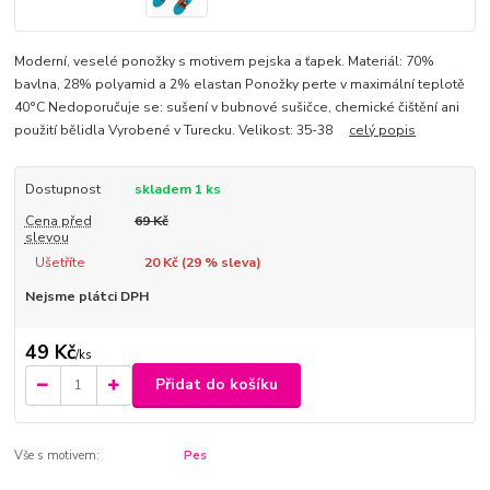
Moderní, veselé ponožky s motivem pejska a ťapek. Materiál: 70%
bavlna, 28% polyamid a 2% elastan Ponožky perte v maximální teplotě
40°C Nedoporučuje se: sušení v bubnové sušičce, chemické čištění ani
použití bělidla Vyrobené v Turecku. Velikost: 35-38
celý popis
Dostupnost
skladem 1 ks
Cena před
69 Kč
slevou
Ušetříte
20 Kč (
29
% sleva)
Nejsme plátci DPH
49 Kč
/
ks
Přidat do košíku
Vše s motivem:
Pes