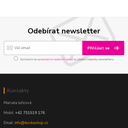
Odebírat newsletter
Přihlásit se
Souhlasím se
zpracováním osobních údajů
za účelem rozesílky newsletteru.
Kontakty
Marcela Juřicová
Mobil:
+42 731519 176
Email:
info@ikockashop.cz