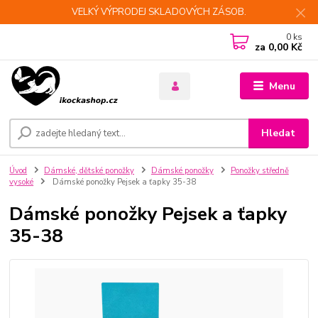
VELKÝ VÝPRODEJ SKLADOVÝCH ZÁSOB.
0
ks
za
0,00 Kč
Menu
Hledat
Úvod
Dámské, dětské ponožky
Dámské ponožky
Ponožky středně
vysoké
Dámské ponožky Pejsek a ťapky 35-38
Dámské ponožky Pejsek a ťapky
35-38