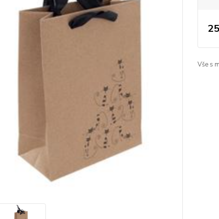
25
Vše s 