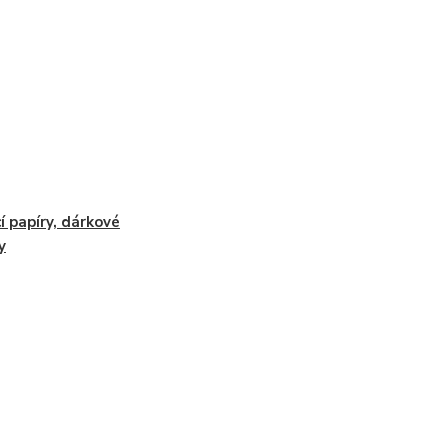
cí papíry, dárkové
y