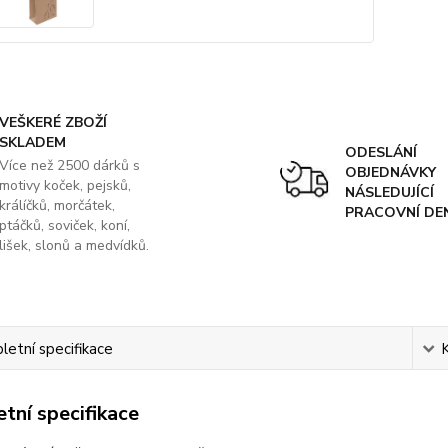
VEŠKERÉ ZBOŽÍ
SKLADEM
ODESLÁNÍ
Více než 2500 dárků s
OBJEDNÁVKY
motivy koček, pejsků,
NÁSLEDUJÍCÍ
králíčků, morčátek,
PRACOVNÍ DE
ptáčků, soviček, koní,
lišek, slonů a medvídků.
etní specifikace
tní specifikace