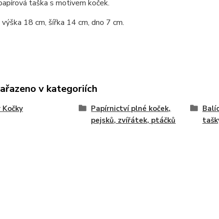
papírová taška s motivem koček.
výška 18 cm, šířka 14 cm, dno 7 cm.
zařazeno v kategoriích
 Kočky
Papírnictví plné koček,
Balí
pejsků, zvířátek, ptáčků
tašk