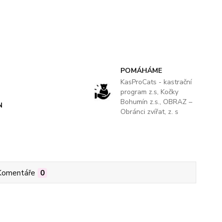
POMÁHÁME
KasProCats - kastrační
program z.s, Kočky
Bohumín z.s., OBRAZ –
N
Obránci zvířat, z. s
Komentáře
0