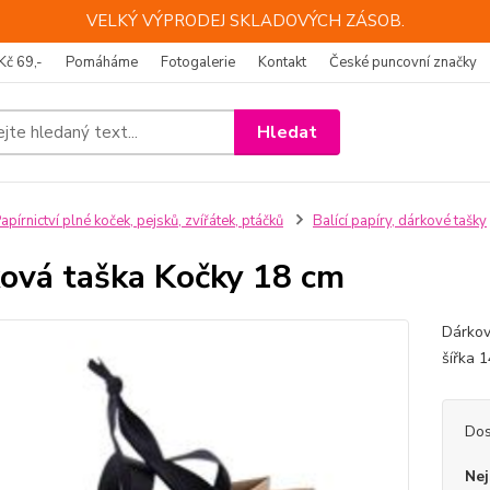
VELKÝ VÝPRODEJ SKLADOVÝCH ZÁSOB.
Kč 69,-
Pomáháme
Fotogalerie
Kontakt
České puncovní značky
Hledat
apírnictví plné koček, pejsků, zvířátek, ptáčků
Balící papíry, dárkové tašky
ová taška Kočky 18 cm
Dárkov
šířka 
Dos
Nej