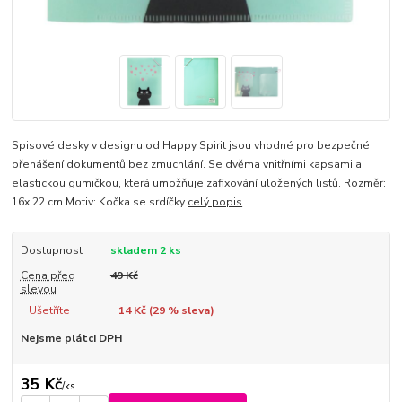
Spisové desky v designu od Happy Spirit jsou vhodné pro bezpečné
přenášení dokumentů bez zmuchlání. Se dvěma vnitřními kapsami a
elastickou gumičkou, která umožňuje zafixování uložených listů. Rozměr:
16x 22 cm Motiv: Kočka se srdíčky
celý popis
Dostupnost
skladem 2 ks
Cena před
49 Kč
slevou
Ušetříte
14 Kč (
29
% sleva)
Nejsme plátci DPH
35 Kč
/
ks