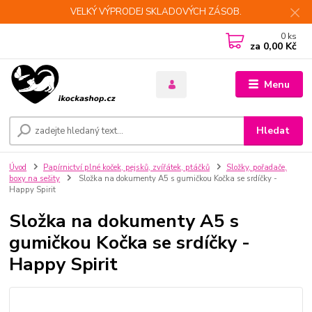
VELKÝ VÝPRODEJ SKLADOVÝCH ZÁSOB.
0
ks
za
0,00 Kč
Menu
Hledat
Úvod
Papírnictví plné koček, pejsků, zvířátek, ptáčků
Složky, pořadače,
boxy na sešity
Složka na dokumenty A5 s gumičkou Kočka se srdíčky -
Happy Spirit
Složka na dokumenty A5 s
gumičkou Kočka se srdíčky -
Happy Spirit