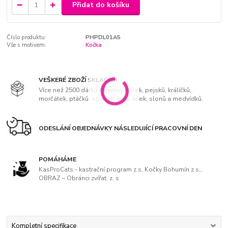
Přidat do košíku
Číslo produktu:
PHPDL01A5
Vše s motivem:
Kočka
VEŠKERÉ ZBOŽÍ SKLADEM
Více než 2500 dárků s motivy koček, pejsků, králíčků,
morčátek, ptáčků, soviček, koní, lišek, slonů a medvídků.
ODESLÁNÍ OBJEDNÁVKY NÁSLEDUJÍCÍ PRACOVNÍ DEN
POMÁHÁME
KasProCats - kastrační program z.s, Kočky Bohumín z.s.,
OBRAZ – Obránci zvířat, z. s
Kompletní specifikace