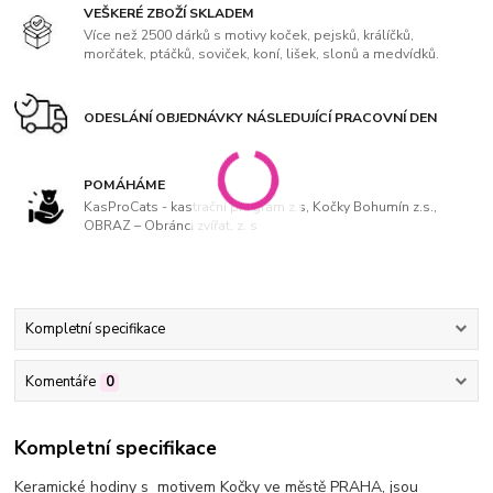
VEŠKERÉ ZBOŽÍ SKLADEM
Více než 2500 dárků s motivy koček, pejsků, králíčků,
morčátek, ptáčků, soviček, koní, lišek, slonů a medvídků.
ODESLÁNÍ OBJEDNÁVKY NÁSLEDUJÍCÍ PRACOVNÍ DEN
POMÁHÁME
KasProCats - kastrační program z.s, Kočky Bohumín z.s.,
OBRAZ – Obránci zvířat, z. s
Kompletní specifikace
Komentáře
0
Kompletní specifikace
Keramické hodiny s motivem Kočky ve městě PRAHA, jsou