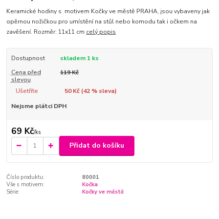
Keramické hodiny s motivem Kočky ve městě PRAHA, jsou vybaveny jak
opěrnou nožičkou pro umístění na stůl nebo komodu tak i očkem na
zavěšení. Rozměr: 11x11 cm
celý popis
Dostupnost
skladem 1 ks
Cena před
119 Kč
slevou
Ušetříte
50 Kč (
42
% sleva)
Nejsme plátci DPH
69 Kč
/
ks
Přidat do košíku
Číslo produktu:
80001
Vše s motivem:
Kočka
Série:
Kočky ve městě