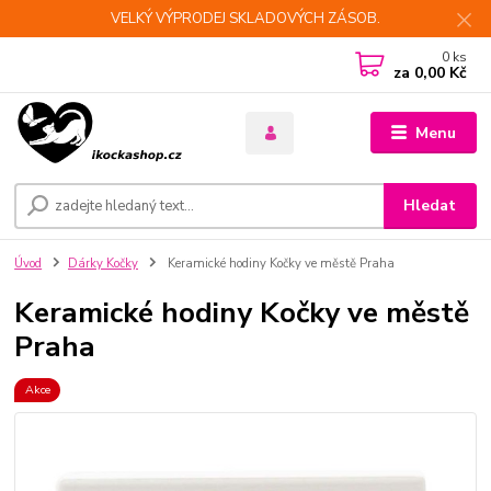
VELKÝ VÝPRODEJ SKLADOVÝCH ZÁSOB.
0
ks
za
0,00 Kč
Menu
Hledat
Úvod
Dárky Kočky
Keramické hodiny Kočky ve městě Praha
Keramické hodiny Kočky ve městě
Praha
Akce