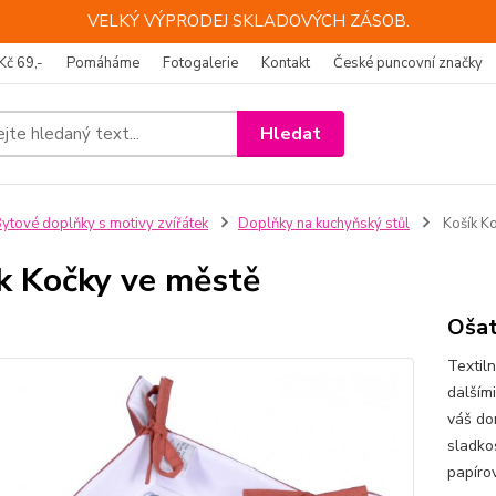
VELKÝ VÝPRODEJ SKLADOVÝCH ZÁSOB.
Kč 69,-
Pomáháme
Fotogalerie
Kontakt
České puncovní značky
Hledat
ytové doplňky s motivy zvířátek
Doplňky na kuchyňský stůl
Košík K
k Kočky ve městě
Ošat
Textil
dalším
váš do
sladko
papírov