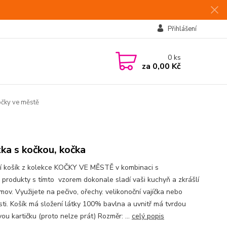
Přihlášení
0
ks
za
0,00 Kč
očky ve městě
ka s kočkou, kočka
ní košík z kolekce KOČKY VE MĚSTĚ v kombinaci s
i produkty s tímto vzorem dokonale sladí vaši kuchyň a zkrášlí
mov. Využijete na pečivo, ořechy. velikonoční vajíčka nebo
sti. Košík má složení látky 100% bavlna a uvnitř má tvrdou
ou kartičku (proto nelze prát) Rozměr: ...
celý popis