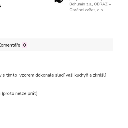
Bohumín z.s., OBRAZ –
N
Obránci zvířat, z. s
Komentáře
0
 s tímto vzorem dokonale sladí vaši kuchyň a zkrášlí
 (proto nelze prát)