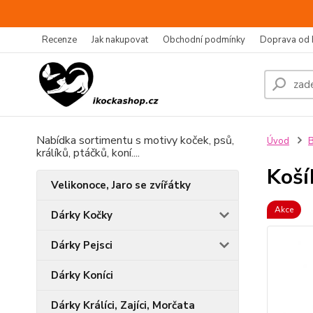
Recenze
Jak nakupovat
Obchodní podmínky
Doprava od 
Nabídka sortimentu s motivy koček, psů,
Úvod
B
králíků, ptáčků, koní....
Koší
Velikonoce, Jaro se zvířátky
Akce
Dárky Kočky
Dárky Pejsci
Dárky Koníci
Dárky Králíci, Zajíci, Morčata