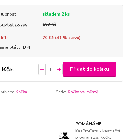
tupnost
skladem 2 ks
a před slevou
169 Kč
tříte
70 Kč (
41
% sleva)
sme plátci DPH
 Kč
Přidat do košíku
/
ks
motivem:
Kočka
Série:
Kočky ve městě
POMÁHÁME
KasProCats - kastrační
program z.s, Kočky