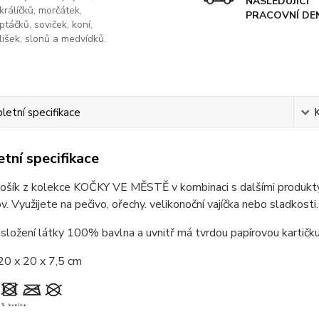
NÁSLEDUJÍCÍ
králíčků, morčátek,
PRACOVNÍ DE
ptáčků, soviček, koní,
lišek, slonů a medvídků.
etní specifikace
tní specifikace
košík z kolekce KOČKY VE MĚSTĚ v kombinaci s dalšími produkty
. Využijete na pečivo, ořechy. velikonoční vajíčka nebo sladkosti.
složení látky 100% bavlna a uvnitř má tvrdou papírovou kartičku
20 x 20 x 7,5 cm