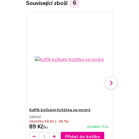
Související zboží
6
Kufřík kočkami Koťátka na modré
Dóza kočka 
139 Kč
109 Kč
Ušetříte 50 Kč
(- 36 %)
Ušetříte 30 K
89 Kč
79 Kč
skladem 3 ks
/
ks
/
ks
Přidat do košíku