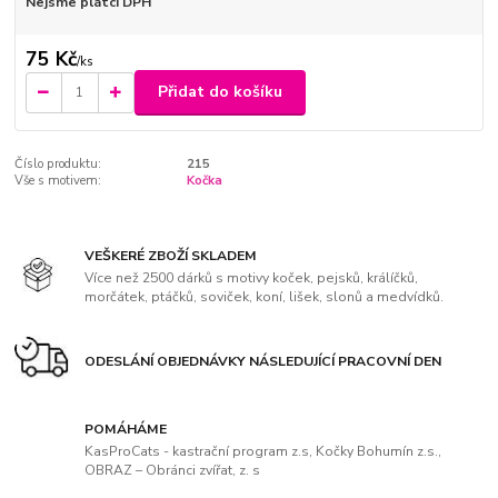
Nejsme plátci DPH
75 Kč
/
ks
Přidat do košíku
Číslo produktu:
215
Vše s motivem:
Kočka
VEŠKERÉ ZBOŽÍ SKLADEM
Více než 2500 dárků s motivy koček, pejsků, králíčků,
morčátek, ptáčků, soviček, koní, lišek, slonů a medvídků.
ODESLÁNÍ OBJEDNÁVKY NÁSLEDUJÍCÍ PRACOVNÍ DEN
POMÁHÁME
KasProCats - kastrační program z.s, Kočky Bohumín z.s.,
OBRAZ – Obránci zvířat, z. s