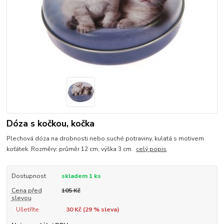
Dóza s kočkou, kočka
Plechová dóza na drobnosti nebo suché potraviny, kulatá s motivem
koťátek. Rozměry: průměr 12 cm, výška 3 cm
celý popis
Dostupnost
skladem 1 ks
Cena před
105 Kč
slevou
Ušetříte
30 Kč (
29
% sleva)