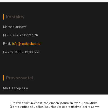
Kontakty
Marcela Juřicová
Mobil:
+42 731519 176
Email:
info@ikockashop.cz
Po - Pá 8:00 - 19:00 hod
Provozovatel
MAJU Eshop s.r.o.
U Parku 2867/1
Pro základní funkčnost, zpříjemnění používání webu, analytické
702 00 Ostrava
účely a v případě udělení souhlasu také pro účely cílení reklamy