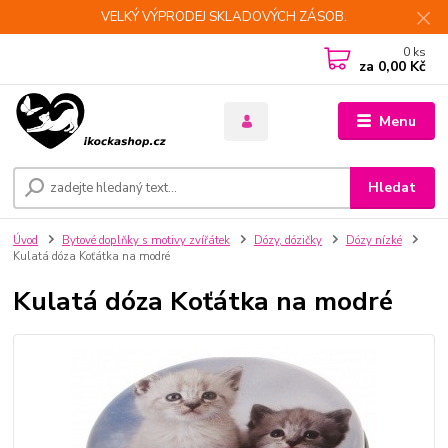
VELKÝ VÝPRODEJ SKLADOVÝCH ZÁSOB.
0
ks
za
0,00 Kč
Menu
Hledat
Úvod
Bytové doplňky s motivy zvířátek
Dózy, dózičky
Dózy nízké
Kulatá dóza Koťátka na modré
Kulatá dóza Koťátka na modré