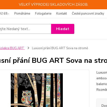
VELKÝ VÝPRODEJ SKLADOVÝCH ZÁSOB.
Kč 69,-
Pomáháme
Fotogalerie
Kontakt
České puncovní značky
Hledat
Kolekce BUG ART
Luxusní přání BUG ART Sova na stromě
sní přání BUG ART Sova na str
Luxusní
embosov
baleno
Rozměr
Dos