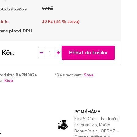
a před slevou
89 Kč
tříte
30 Kč (
34
% sleva)
sme plátci DPH
 Kč
Přidat do košíku
/
ks
roduktu:
BAPN002a
Vše s motivem:
Sova
e:
Kiub
POMÁHÁME
KasProCats - kastrační
program z.s, Kočky
Bohumín z.s., OBRAZ –
N