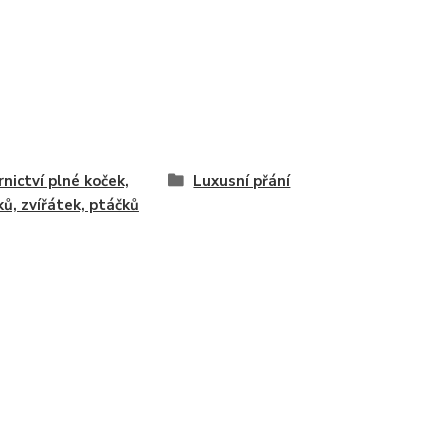
rnictví plné koček,
Luxusní přání
ků, zvířátek, ptáčků