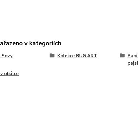
zařazeno v kategoriích
 Sovy
Kolekce BUG ART
Papí
pejs
 v obálce