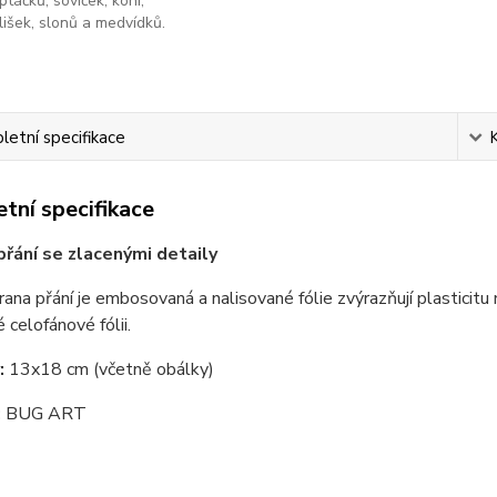
ptáčků, soviček, koní,
lišek, slonů a medvídků.
etní specifikace
tní specifikace
přání se zlacenými detaily
rana přání je embosovaná a nalisované fólie zvýrazňují plasticitu
 celofánové fólii.
:
13x18 cm (včetně obálky)
:
BUG ART