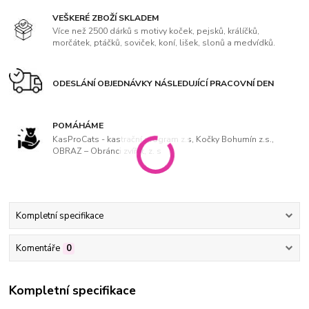
VEŠKERÉ ZBOŽÍ SKLADEM
Více než 2500 dárků s motivy koček, pejsků, králíčků,
morčátek, ptáčků, soviček, koní, lišek, slonů a medvídků.
ODESLÁNÍ OBJEDNÁVKY NÁSLEDUJÍCÍ PRACOVNÍ DEN
POMÁHÁME
KasProCats - kastrační program z.s, Kočky Bohumín z.s.,
OBRAZ – Obránci zvířat, z. s
Kompletní specifikace
Komentáře
0
Kompletní specifikace