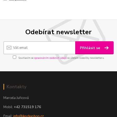
Odebírat newsletter
Přihlásit se
Souhlasím se
zpracováním osobních údajů
za účelem rozesílky newsletteru.
Kontakty
Marcela Juřicová
Mobil:
+42 731519 176
Email:
info@ikockashop.cz