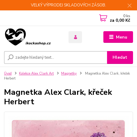
VELKÝ VÝPRODEJ SKLADOVÝCH ZÁSOB.
0
ks
za
0,00 Kč
Menu
Hledat
Úvod
Kolekce Alex Clark Art
Magnetky
Magnetka Alex Clark, křeček
Herbert
Magnetka Alex Clark, křeček
Herbert