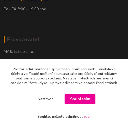
Po - Pá 8:00 - 19:00 hod
Provozovatel
MAJU Eshop s.r.o.
U Parku 2867/1
Pro základní funkčnost, zpříjemnění používání webu, analytické
702 00 Ostrava
účely a v případě udělení souhlasu také pro účely cílení reklamy
využíváme soubory cookies. Nastavení vlastních preferencí
IČ: 09674799
cookies můžete kdykoli upravit odkazem ve spodní části stránek.
Souhlasím
Nastavení
Souhlas můžete odmítnout
zde
.
Vytvořeno na
Eshop-rychle.cz