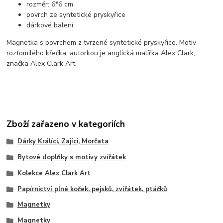
rozměr: 6*6 cm
povrch ze syntetické pryskyřice
dárkové balení
Magnetka s povrchem z tvrzené syntetické pryskyřice. Motiv
roztomilého křečka, autorkou je anglická malířka Alex Clark,
značka Alex Clark Art.
Zboží zařazeno v kategoriích
Dárky Králíci, Zajíci, Morčata
Bytové doplňky s motivy zvířátek
Kolekce Alex Clark Art
Papírnictví plné koček, pejsků, zvířátek, ptáčků
Magnetky
Magnetky