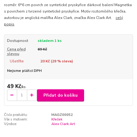
rozměr: 6*6 cm povrch ze syntetické pryskyřice dárkové balení Magnetka
s povrchem z tvrzené syntetické pryskyřice. Motiv roztomilého křečka,
autorkou je anglická malířka Alex Clark, značka Alex Clark Art.
celý
popis
Dostupnost
skladem 1 ks
Cena před
69 Kč
slevou
Ušetříte
20 Kč (
29
% sleva)
Nejsme plátci DPH
49 Kč
/
ks
Přidat do košíku
Číslo produktu:
MAGZ00052
Vše s motivem:
Křeček
Výrobce:
Alex Clark Art