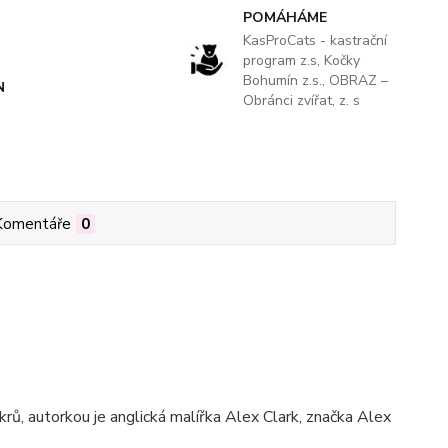
POMÁHÁME
KasProCats - kastrační
program z.s, Kočky
Bohumín z.s., OBRAZ –
N
Obránci zvířat, z. s
Komentáře
0
ů, autorkou je anglická malířka Alex Clark, značka Alex