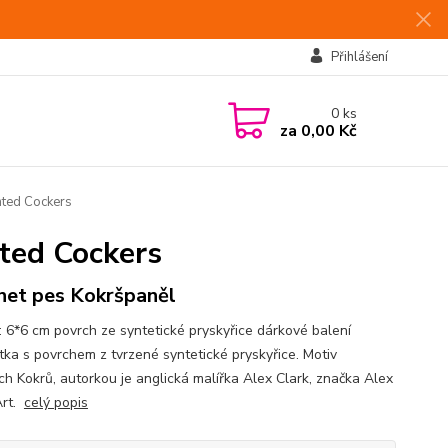
Přihlášení
0
ks
za
0,00 Kč
nted Cockers
nted Cockers
et pes Kokršpaněl
: 6*6 cm povrch ze syntetické pryskyřice dárkové balení
ka s povrchem z tvrzené syntetické pryskyřice. Motiv
ch Kokrů, autorkou je anglická malířka Alex Clark, značka Alex
Art.
celý popis