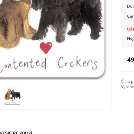
Dos
Cen
Uše
Nej
49
Číslo p
Výrobc
VEŠKERÉ ZBOŽÍ