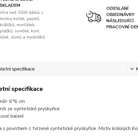
SKLADEM
ODESLÁNÍ
Více než 2500 dárků s
OBJEDNÁVKY
motivy koček, pejsků,
NÁSLEDUJÍCÍ
králíčků, morčátek,
PRACOVNÍ DE
ptáčků, soviček, koní,
lišek, slonů a medvídků.
etní specifikace
tní specifikace
měr: 6*6 cm
rch ze syntetické pryskyřice
kové balení
s povrchem z tvrzené syntetické pryskyřice. Motiv krásných Kokr
.