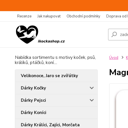
Recenze
Jak nakupovat
Obchodní podmínky
Doprava od 
Nabídka sortimentu s motivy koček, psů,
Úvod
K
králíků, ptáčků, koní....
Magn
Velikonoce, Jaro se zvířátky
Dárky Kočky
Dárky Pejsci
Dárky Koníci
Dárky Králíci, Zajíci, Morčata