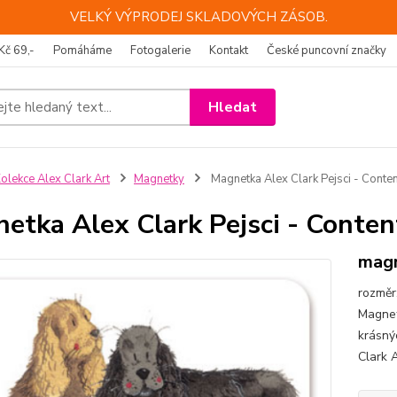
VELKÝ VÝPRODEJ SKLADOVÝCH ZÁSOB.
Kč 69,-
Pomáháme
Fotogalerie
Kontakt
České puncovní značky
Hledat
olekce Alex Clark Art
Magnetky
Magnetka Alex Clark Pejsci - Conte
etka Alex Clark Pejsci - Conte
magn
rozměr
Magnet
krásný
Clark 