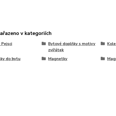
zařazeno v kategoriích
 Pejsci
Bytové doplňky s motivy
Kole
zvířátek
ky do bytu
Magnetky
Mag