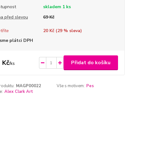
tupnost
skladem 1 ks
a před slevou
69 Kč
tříte
20 Kč (
29
% sleva)
sme plátci DPH
 Kč
Přidat do košíku
/
ks
roduktu:
MAGP00022
Vše s motivem:
Pes
e:
Alex Clark Art