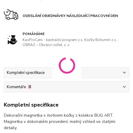
ODESLÁNÍ OBJEDNÁVKY NÁSLEDUJÍCÍ PRACOVNÍ DEN
POMÁHÁME
KasProCats - kastrační program z.s, Kočky Bohumín z.s.,
OBRAZ – Obránci zvířat, z. s
Kompletní specifikace
Komentáře
0
Kompletní specifikace
Dekorační magnetka s motivem kočky
z kolekce BUG ART.
Magnetka v dokonalém provedení, matný vzhled se zlatými
detaily.