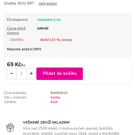
Značka: BUG ART
celý popis
Dostupnost
skladem 1 ks
Cena před
109 Kč
slevou
Ušetříte
40 Kč (
37
% sleva)
Nejsme plátci DPH
69 Kč
/
ks
Přidat do košíku
Číslo produktu:
BAMG010
Vše s motivem:
Kočka
Výrobce:
Kiub
VEŠKERÉ ZBOŽÍ SKLADEM
Více než 2500 dárků s motivy koček, pejsků, králíčků,
morčátek, ptáčků, soviček, koní, lišek, slonů a medvídků.