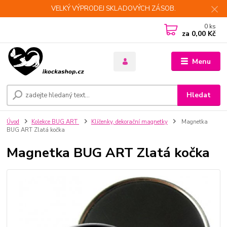
VELKÝ VÝPRODEJ SKLADOVÝCH ZÁSOB.
0
ks
za
0,00 Kč
Menu
Hledat
Úvod
Kolekce BUG ART
Klíčenky, dekorační magnetky
Magnetka
BUG ART Zlatá kočka
Magnetka BUG ART Zlatá kočka