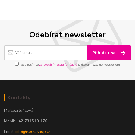
Odebírat newsletter
Přihlásit se
Souhlasím se
zpracováním osobních údajů
za účelem rozesílky newsletteru.
Kontakty
Marcela Juřicová
Mobil:
+42 731519 176
Email:
info@ikockashop.cz