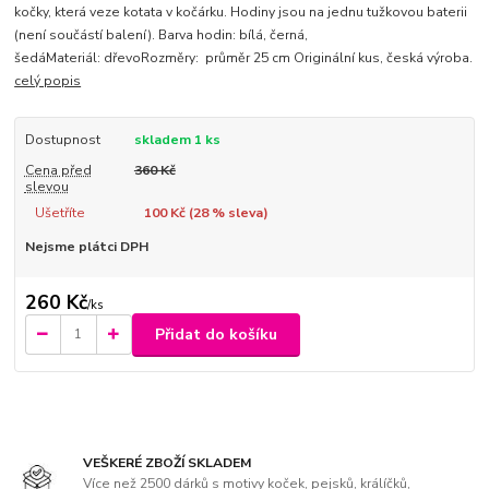
kočky, která veze kotata v kočárku. Hodiny jsou na jednu tužkovou baterii
(není součástí balení). Barva hodin: bílá, černá,
šedáMateriál: dřevoRozměry: průměr 25 cm Originální kus, česká výroba.
celý popis
Dostupnost
skladem 1 ks
Cena před
360 Kč
slevou
Ušetříte
100 Kč (
28
% sleva)
Nejsme plátci DPH
260 Kč
/
ks
Přidat do košíku
VEŠKERÉ ZBOŽÍ SKLADEM
Více než 2500 dárků s motivy koček, pejsků, králíčků,