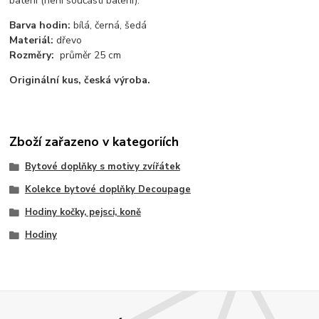
baterii (není součástí balení).
Barva hodin:
bílá, černá, šedá
Materiál:
dřevo
Rozměry:
průměr 25 cm
Originální kus, česká výroba.
Zboží zařazeno v kategoriích
Bytové doplňky s motivy zvířátek
Kolekce bytové doplňky Decoupage
Hodiny kočky, pejsci, koně
Hodiny