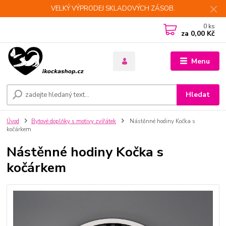
VELKÝ VÝPRODEJ SKLADOVÝCH ZÁSOB.
0
ks
za
0,00 Kč
Menu
Hledat
Úvod
Bytové doplňky s motivy zvířátek
Nástěnné hodiny Kočka s
kočárkem
Nástěnné hodiny Kočka s
kočárkem