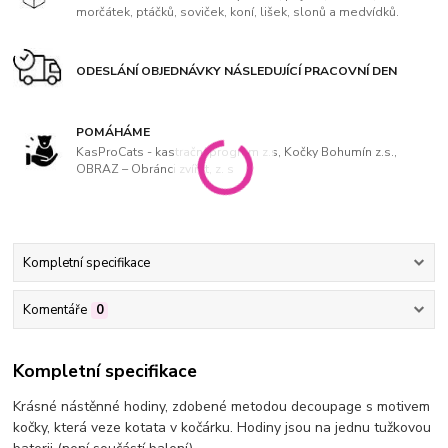
morčátek, ptáčků, soviček, koní, lišek, slonů a medvídků.
ODESLÁNÍ OBJEDNÁVKY NÁSLEDUJÍCÍ PRACOVNÍ DEN
POMÁHÁME
KasProCats - kastrační program z.s, Kočky Bohumín z.s.,
OBRAZ – Obránci zvířat, z. s
Kompletní specifikace
Komentáře
0
Kompletní specifikace
Krásné nástěnné hodiny, zdobené metodou decoupage s motivem
kočky, která veze kotata v kočárku. Hodiny jsou na jednu tužkovou