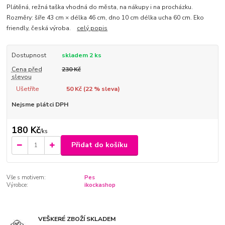
Plátěná, režná taška vhodná do města, na nákupy i na procházku.
Rozměry: šíře 43 cm × délka 46 cm, dno 10 cm délka ucha 60 cm. Eko
friendly, česká výroba.
celý popis
Dostupnost
skladem 2 ks
Cena před
230 Kč
slevou
Ušetříte
50 Kč (
22
% sleva)
Nejsme plátci DPH
180 Kč
/
ks
Přidat do košíku
Vše s motivem:
Pes
Výrobce:
ikockashop
VEŠKERÉ ZBOŽÍ SKLADEM