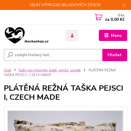
VELKÝ VÝPRODEJ SKLADOVÝCH ZÁSOB.
0
ks
za
0,00 Kč
Menu
Hledat
Úvod
Tašky pro milovníky koček, pejsků, soviček
PLÁTĚNÁ REŽNÁ
TAŠKA PEJSCI I, CZECH MADE
PLÁTĚNÁ REŽNÁ TAŠKA PEJSCI
I, CZECH MADE