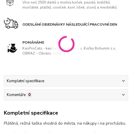
Více než 2500 dárků s motivy koček, pejsků, králíčků,
morčátek, ptáčků, soviček, koní, lišek, slonů a medvídků.
ODESLÁNÍ OBJEDNÁVKY NÁSLEDUJÍCÍ PRACOVNÍ DEN
POMÁHÁME
KasProCats - kastrační program z.s, Kočky Bohumín z.s.,
OBRAZ – Obránci zvířat, z. s
Kompletní specifikace
Komentáře
0
Kompletní specifikace
Plátěná, režná taška vhodná do města, na nákupy i na procházku.