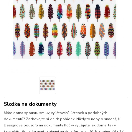
Složka na dokumenty
Máte doma spoustu smluv, vyúčtování, účtenek a podobných
dokumentů? Zachovejte si v nich pořádek! Nikdy to nebylo snadnější.
Designové pouzdro na dokumenty Kočky využijete jak doma, tak v
kanceláři. Pouzdra mají zapínání na druk. Velikost: A5 Rozměry: 24 x 17