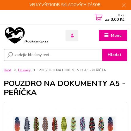
VELKÝ VÝPRODEJ SKLADOVÝCH ZÁSOB.
0
ks
za
0,00 Kč
Menu
Hledat
Úvod
Do školy
POUZDRO NA DOKUMENTY A5 - PEŘÍČKA
POUZDRO NA DOKUMENTY A5 -
PEŘÍČKA