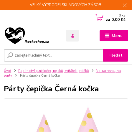
VELKÝ VÝPRODEJ SKLADOVÝCH ZÁSOB.
0
ks
za
0,00 Kč
Menu
Hledat
Úvod
Papírnictví plné koček, pejsků, zvířátek, ptáčků
Na karneval, na
párty
Párty čepička Černá kočka
Párty čepička Černá kočka