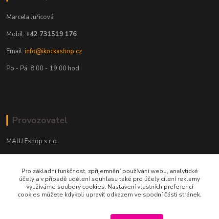
Marcela Juřicová
Mobil:
+42 731519 176
Email:
info@ikockashop.cz
Po - Pá 8:00 - 19:00 hod
Provozovatel
MAJU Eshop s.r.o.
U Parku 2867/1
Pro základní funkčnost, zpříjemnění používání webu, analytické
702 00 Ostrava
účely a v případě udělení souhlasu také pro účely cílení reklamy
využíváme soubory cookies. Nastavení vlastních preferencí
IČ: 09674799
cookies můžete kdykoli upravit odkazem ve spodní části stránek.