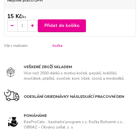
Nejsme plátci DPH
15 Kč
/
ks
Přidat do košíku
Vše s motivem:
Kočka
VEŠKERÉ ZBOŽÍ SKLADEM
Více než 2500 dárků s motivy koček, pejsků, králíčků,
morčátek, ptáčků, soviček, koní, lišek, slonů a medvídků.
ODESLÁNÍ OBJEDNÁVKY NÁSLEDUJÍCÍ PRACOVNÍ DEN
POMÁHÁME
KasProCats - kastrační program z.s, Kočky Bohumín z.s.,
OBRAZ – Obránci zvířat, z. s