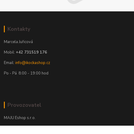
Kontakty
Marcela Juřicová
Mobil:
+42 731519 176
Email:
info@ikockashop.cz
Po - Pá 8:00 - 19:00 hod
Provozovatel
MAJU Eshop s.r.o.
U Parku 2867/1