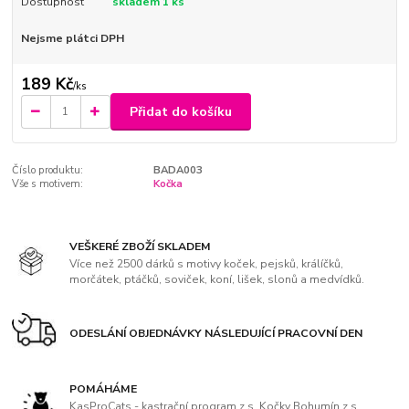
Dostupnost
skladem 1 ks
Nejsme plátci DPH
189 Kč
/
ks
Přidat do košíku
Číslo produktu:
BADA003
Vše s motivem:
Kočka
VEŠKERÉ ZBOŽÍ SKLADEM
Více než 2500 dárků s motivy koček, pejsků, králíčků,
morčátek, ptáčků, soviček, koní, lišek, slonů a medvídků.
ODESLÁNÍ OBJEDNÁVKY NÁSLEDUJÍCÍ PRACOVNÍ DEN
POMÁHÁME
KasProCats - kastrační program z.s, Kočky Bohumín z.s.,