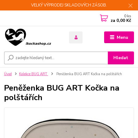
VELKÝ VÝPRODEJ SKLADOVÝCH ZÁSOB.
0
ks
za
0,00 Kč
Menu
Hledat
Úvod
Kolekce BUG ART
Peněženka BUG ART Kočka na polštářích
Peněženka BUG ART Kočka na
polštářích