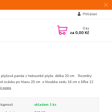
Přihlášení
0
ks
za
0,00 Kč
 plyšová panda z hebounké plyše, délka 20 cm. Rozměry:
od ocásku po hlavu 20 cm x hloubka sedu 16 cm x šířka 12
lý popis
tupnost
skladem 1 ks