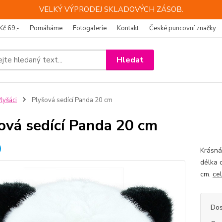
VELKÝ VÝPRODEJ SKLADOVÝCH ZÁSOB.
Kč 69,-
Pomáháme
Fotogalerie
Kontakt
České puncovní značky
Hledat
lyšáci
Plyšová sedící Panda 20 cm
ová sedící Panda 20 cm
Krásná
délka 
cm.
ce
Dos