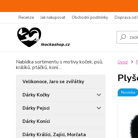
Recenze
Jak nakupovat
Obchodní podmínky
Doprava od 
Nabídka sortimentu s motivy koček, psů,
Úvod
P
králíků, ptáčků, koní....
Plyš
Velikonoce, Jaro se zvířátky
Novinka
Dárky Kočky
Dárky Pejsci
Dárky Koníci
Dárky Králíci, Zajíci, Morčata