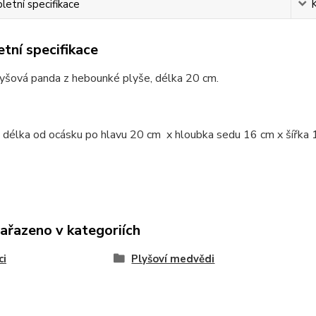
etní specifikace
tní specifikace
lyšová panda z hebounké plyše, délka 20 cm.
 délka od ocásku po hlavu 20 cm x hloubka sedu 16 cm x šířka 
zařazeno v kategoriích
ci
Plyšoví medvědi