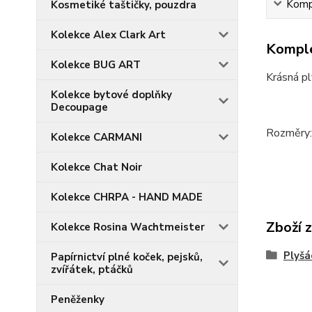
Kompl
Kosmetiké taštičky, pouzdra
Kolekce Alex Clark Art
Komple
Kolekce BUG ART
Krásná p
Kolekce bytové doplňky
Decoupage
Rozměry:
Kolekce CARMANI
Kolekce Chat Noir
Kolekce CHRPA - HAND MADE
Zboží 
Kolekce Rosina Wachtmeister
Plyšá
Papírnictví plné koček, pejsků,
zvířátek, ptáčků
Peněženky