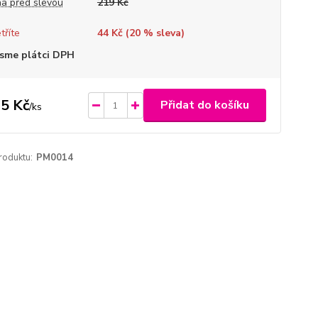
a před slevou
219 Kč
tříte
44 Kč (
20
% sleva)
sme plátci DPH
5 Kč
Přidat do košíku
/
ks
roduktu:
PM0014