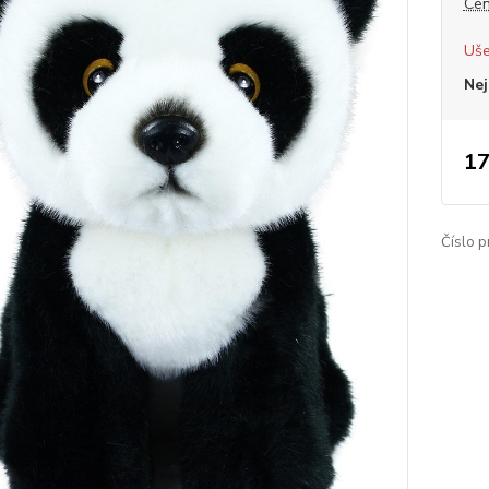
Cen
Uše
Nej
17
Číslo p