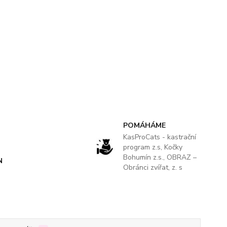
POMÁHÁME
KasProCats - kastrační
program z.s, Kočky
Bohumín z.s., OBRAZ –
N
Obránci zvířat, z. s