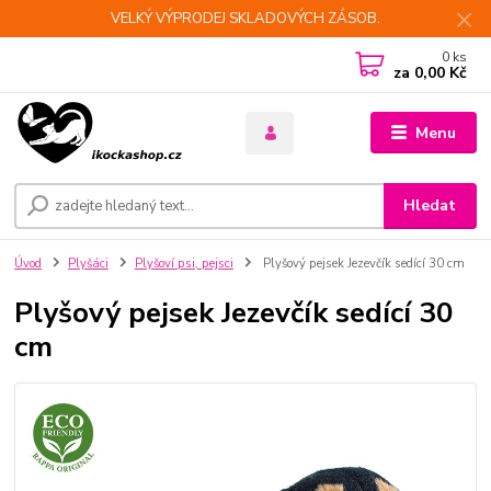
VELKÝ VÝPRODEJ SKLADOVÝCH ZÁSOB.
0
ks
za
0,00 Kč
Menu
Hledat
Úvod
Plyšáci
Plyšoví psi, pejsci
Plyšový pejsek Jezevčík sedící 30 cm
Plyšový pejsek Jezevčík sedící 30
cm