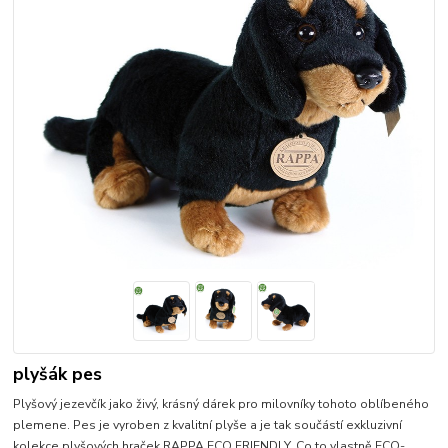
plyšák pes
Plyšový jezevčík jako živý, krásný dárek pro milovníky tohoto oblíbeného
plemene. Pes je vyroben z kvalitní plyše a je tak součástí exkluzivní
kolekce plyšových hraček RAPPA ECO FRIENDLY. Co to vlastně ECO-