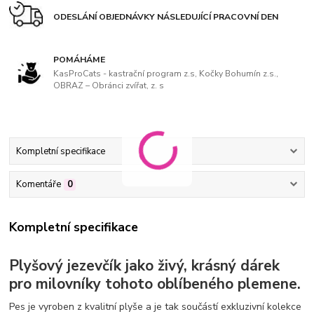
ODESLÁNÍ OBJEDNÁVKY NÁSLEDUJÍCÍ PRACOVNÍ DEN
POMÁHÁME
KasProCats - kastrační program z.s, Kočky Bohumín z.s.,
OBRAZ – Obránci zvířat, z. s
Kompletní specifikace
Komentáře
0
Kompletní specifikace
Plyšový jezevčík jako živý, krásný dárek
pro milovníky tohoto oblíbeného plemene.
Pes je vyroben z kvalitní plyše a je tak součástí exkluzivní kolekce