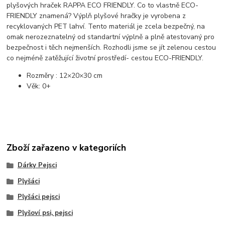
plyšových hraček RAPPA ECO FRIENDLY. Co to vlastně ECO-
FRIENDLY znamená? Výplň plyšové hračky je vyrobena z
recyklovaných PET lahví. Tento materiál je zcela bezpečný, na
omak nerozeznatelný od standartní výplně a plně atestovaný pro
bezpečnost i těch nejmenších. Rozhodli jsme se jít zelenou cestou
co nejméně zatěžující životní prostředí- cestou ECO-FRIENDLY.
Rozměry : 12×20×30 cm
Věk: 0+
Zboží zařazeno v kategoriích
Dárky Pejsci
Plyšáci
Plyšáci pejsci
Plyšoví psi, pejsci