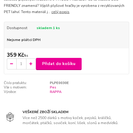
FRIENDLY znamená? Výplň plyšové hračky je vyrobena z recyklovaných
PET lahví. Tento materiál j...
celý popis
Dostupnost
skladem 1 ks
Nejsme plátci DPH
359 Kč
/
ks
Přidat do košíku
Číslo produktu:
PLPE0030E
Vše s motivem:
Pes
Výrobce:
RAPPA
VEŠKERÉ ZBOŽÍ SKLADEM
Více než 2500 dárků s motivy koček, pejsků, králíčků,
morčátek, ptáčků, soviček, koní, lišek, slonů a medvídků.