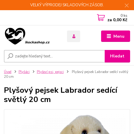
VELKÝ VÝPRODEJ SKLADOVÝCH ZÁSOB.
0
ks
za
0,00 Kč
Menu
Hledat
Úvod
Plyšáci
Plyšoví psi, pejsci
Plyšový pejsek Labrador sedící světlý
20 cm
Plyšový pejsek Labrador sedící
světlý 20 cm