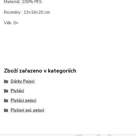
Materiál: 100% PES
Rozměry : 13×16×20 cm
Věk: 0+
Zboží zařazeno v kategoriích
Dárky Pejsci
Plyšáci
Plyšáci pejsci
Plyšoví psi, pejsci