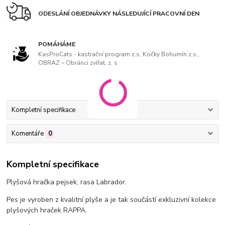
ODESLÁNÍ OBJEDNÁVKY NÁSLEDUJÍCÍ PRACOVNÍ DEN
POMÁHÁME
KasProCats - kastrační program z.s, Kočky Bohumín z.s.,
OBRAZ – Obránci zvířat, z. s
Kompletní specifikace
Komentáře
0
Kompletní specifikace
Plyšová hračka pejsek, rasa Labrador.
Pes je vyroben z kvalitní plyše a je tak součástí exkluzivní kolekce
plyšových hraček RAPPA.