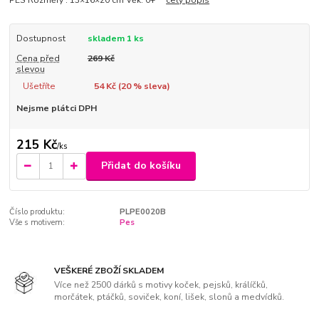
PES Rozměry : 13×16×20 cm Věk: 0+
celý popis
Dostupnost
skladem 1 ks
Cena před
269 Kč
slevou
Ušetříte
54 Kč (
20
% sleva)
Nejsme plátci DPH
215 Kč
/
ks
Přidat do košíku
Číslo produktu:
PLPE0020B
Vše s motivem:
Pes
VEŠKERÉ ZBOŽÍ SKLADEM
Více než 2500 dárků s motivy koček, pejsků, králíčků,
morčátek, ptáčků, soviček, koní, lišek, slonů a medvídků.