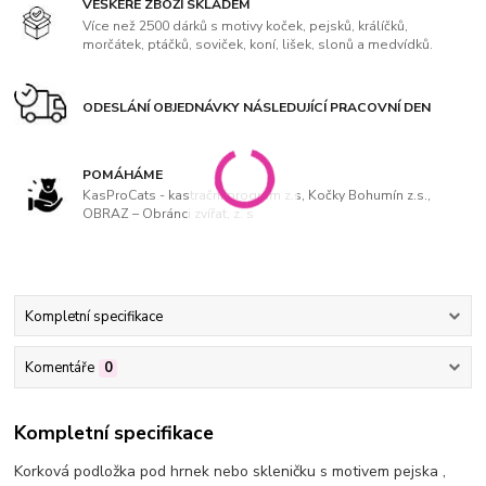
VEŠKERÉ ZBOŽÍ SKLADEM
Více než 2500 dárků s motivy koček, pejsků, králíčků,
morčátek, ptáčků, soviček, koní, lišek, slonů a medvídků.
ODESLÁNÍ OBJEDNÁVKY NÁSLEDUJÍCÍ PRACOVNÍ DEN
POMÁHÁME
KasProCats - kastrační program z.s, Kočky Bohumín z.s.,
OBRAZ – Obránci zvířat, z. s
Kompletní specifikace
Komentáře
0
Kompletní specifikace
Korková podložka pod hrnek nebo skleničku s motivem pejska ,