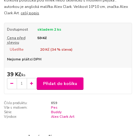
Korková podložka pod hrnek nebo skleničku s motivem pejska ,
autorkou je anglická malířka Alex Clark. Velikost 10*10 cm, značka Alex
Clark Art.
celý popis
Dostupnost
skladem 2 ks
Cena před
59 Kč
slevou
Ušetříte
20 Kč (
34
% sleva)
Nejsme plátci DPH
39 Kč
/
ks
Přidat do košíku
Číslo produktu:
659
Vše s motivem:
Pes
Série:
Buddy
Výrobce:
Alex Clark Art