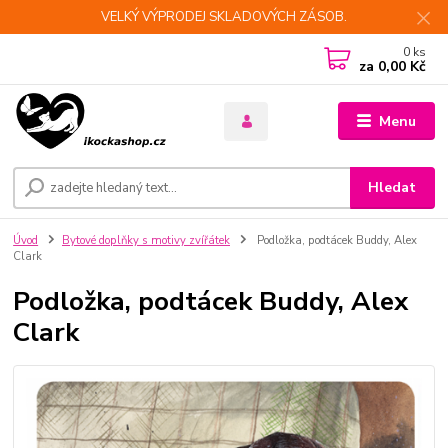
VELKÝ VÝPRODEJ SKLADOVÝCH ZÁSOB.
0
ks
za
0,00 Kč
Menu
Hledat
Úvod
Bytové doplňky s motivy zvířátek
Podložka, podtácek Buddy, Alex
Clark
Podložka, podtácek Buddy, Alex
Clark