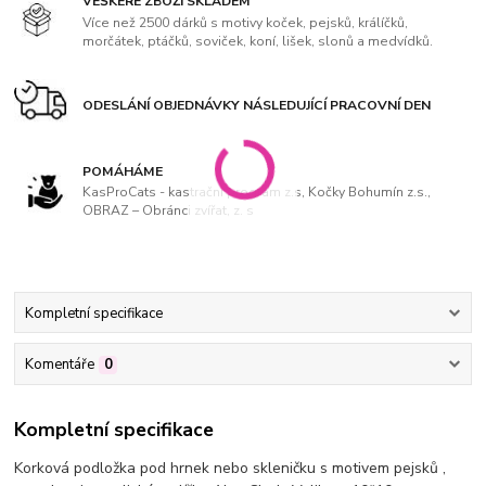
VEŠKERÉ ZBOŽÍ SKLADEM
Více než 2500 dárků s motivy koček, pejsků, králíčků,
morčátek, ptáčků, soviček, koní, lišek, slonů a medvídků.
ODESLÁNÍ OBJEDNÁVKY NÁSLEDUJÍCÍ PRACOVNÍ DEN
POMÁHÁME
KasProCats - kastrační program z.s, Kočky Bohumín z.s.,
OBRAZ – Obránci zvířat, z. s
Kompletní specifikace
Komentáře
0
Kompletní specifikace
Korková podložka pod hrnek nebo skleničku s motivem pejsků ,