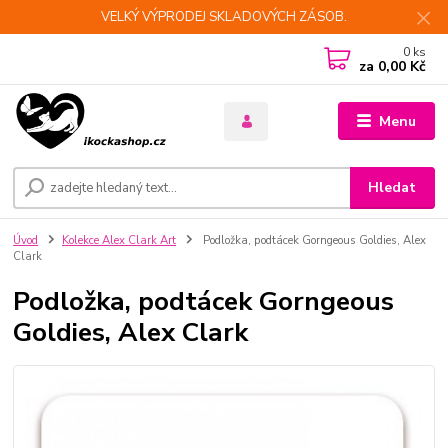
VELKÝ VÝPRODEJ SKLADOVÝCH ZÁSOB.
0
ks
za
0,00 Kč
Menu
Hledat
Úvod
Kolekce Alex Clark Art
Podložka, podtácek Gorngeous Goldies, Alex
Clark
Podložka, podtácek Gorngeous
Goldies, Alex Clark