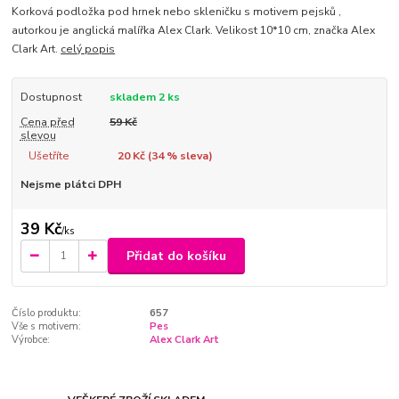
Korková podložka pod hrnek nebo skleničku s motivem pejsků ,
autorkou je anglická malířka Alex Clark. Velikost 10*10 cm, značka Alex
Clark Art.
celý popis
Dostupnost
skladem 2 ks
Cena před
59 Kč
slevou
Ušetříte
20 Kč (
34
% sleva)
Nejsme plátci DPH
39 Kč
/
ks
Přidat do košíku
Číslo produktu:
657
Vše s motivem:
Pes
Výrobce:
Alex Clark Art