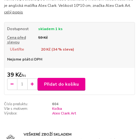
je anglická malířka Alex Clark. Velikost 10*10 cm, značka Alex Clark Art.
celý popis
Dostupnost
skladem 1 ks
Cena před
59 Kč
slevou
Ušetříte
20 Kč (
34
% sleva)
Nejsme plátci DPH
39 Kč
/
ks
Přidat do košíku
Číslo produktu:
604
Vše s motivem:
Kočka
Výrobce:
Alex Clark Art
VEŠKERÉ ZBOŽÍ SKLADEM