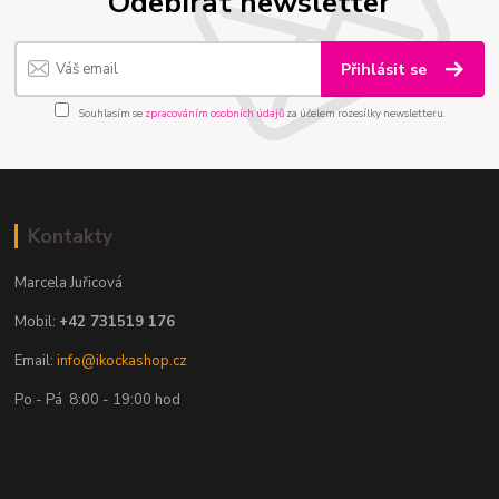
Odebírat newsletter
Přihlásit se
Souhlasím se
zpracováním osobních údajů
za účelem rozesílky newsletteru.
Kontakty
Marcela Juřicová
Mobil:
+42 731519 176
Email:
info@ikockashop.cz
Po - Pá 8:00 - 19:00 hod