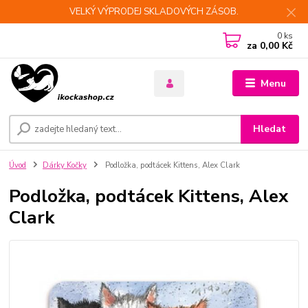
VELKÝ VÝPRODEJ SKLADOVÝCH ZÁSOB.
0
ks
za
0,00 Kč
Menu
Hledat
Úvod
Dárky Kočky
Podložka, podtácek Kittens, Alex Clark
Podložka, podtácek Kittens, Alex
Clark