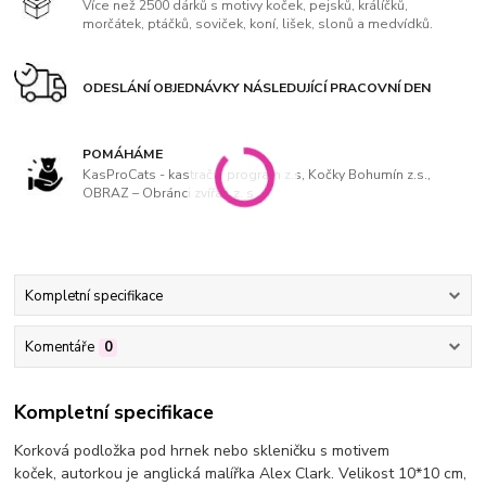
Více než 2500 dárků s motivy koček, pejsků, králíčků,
morčátek, ptáčků, soviček, koní, lišek, slonů a medvídků.
ODESLÁNÍ OBJEDNÁVKY NÁSLEDUJÍCÍ PRACOVNÍ DEN
POMÁHÁME
KasProCats - kastrační program z.s, Kočky Bohumín z.s.,
OBRAZ – Obránci zvířat, z. s
Kompletní specifikace
Komentáře
0
Kompletní specifikace
Korková podložka pod hrnek nebo skleničku s motivem
koček,
autorkou je anglická malířka Alex Clark. Velikost 10*10 cm,