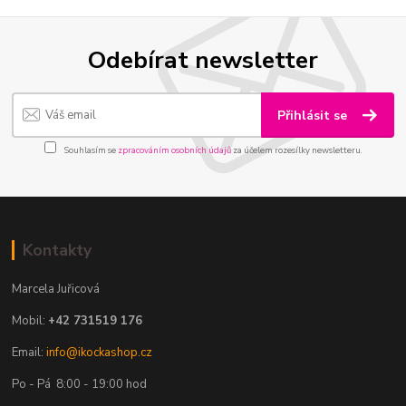
Odebírat newsletter
Přihlásit se
Souhlasím se
zpracováním osobních údajů
za účelem rozesílky newsletteru.
Kontakty
Marcela Juřicová
Mobil:
+42 731519 176
Email:
info@ikockashop.cz
Po - Pá 8:00 - 19:00 hod