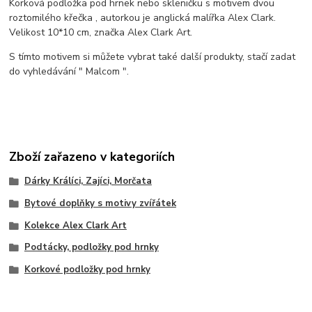
Korková podložka pod hrnek nebo skleničku s motivem dvou
roztomilého křečka ,
autorkou je anglická malířka Alex Clark.
Velikost 10*10 cm, značka Alex Clark Art.
S tímto motivem si můžete vybrat také další produkty, stačí zadat
do vyhledávání " Malcom ".
Zboží zařazeno v kategoriích
Dárky Králíci, Zajíci, Morčata
Bytové doplňky s motivy zvířátek
Kolekce Alex Clark Art
Podtácky, podložky pod hrnky
Korkové podložky pod hrnky