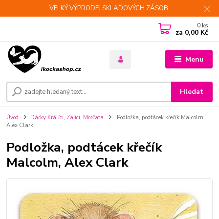
VELKÝ VÝPRODEJ SKLADOVÝCH ZÁSOB.
0
ks
za
0,00 Kč
Menu
Hledat
Úvod
Dárky Králíci, Zajíci, Morčata
Podložka, podtácek křečík Malcolm,
Alex Clark
Podložka, podtácek křečík
Malcolm, Alex Clark