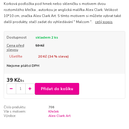
Korková podložka pod hrnek nebo skleničku s motivem dvou
roztomilého křečka , autorkou je anglická malířka Alex Clark. Velikost
10*10 cm, značka Alex Clark Art. S tímto motivem si můžete vybrat také
další produkty, stačí zadat do vyhledávání " Malcom ".
celý popis
Dostupnost
skladem 2 ks
Cena před
59 Kč
slevou
Ušetříte
20 Kč (
34
% sleva)
Nejsme plátci DPH
39 Kč
/
ks
Přidat do košíku
Číslo produktu:
706
Vše s motivem:
Křeček
Výrobce:
Alex Clark Art