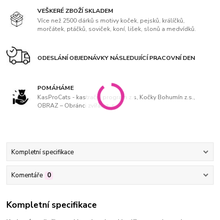
VEŠKERÉ ZBOŽÍ SKLADEM
Více než 2500 dárků s motivy koček, pejsků, králíčků,
morčátek, ptáčků, soviček, koní, lišek, slonů a medvídků.
ODESLÁNÍ OBJEDNÁVKY NÁSLEDUJÍCÍ PRACOVNÍ DEN
POMÁHÁME
KasProCats - kastrační program z.s, Kočky Bohumín z.s.,
OBRAZ – Obránci zvířat, z. s
Kompletní specifikace
Komentáře
0
Kompletní specifikace