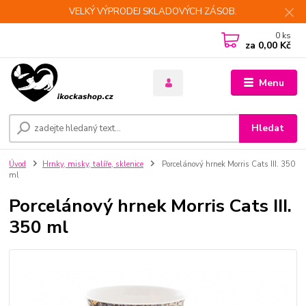
VELKÝ VÝPRODEJ SKLADOVÝCH ZÁSOB.
0
ks
za
0,00 Kč
Menu
Hledat
Úvod
Hrnky, misky, talíře, sklenice
Porcelánový hrnek Morris Cats III. 350
ml
Porcelánový hrnek Morris Cats III.
350 ml