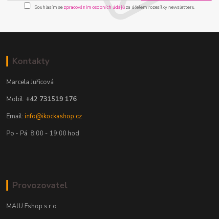
Souhlasím se
zpracováním osobních údajů
za účelem rozesílky newsletteru.
Kontakty
Marcela Juřicová
Mobil:
+42 731519 176
Email:
info@ikockashop.cz
Po - Pá 8:00 - 19:00 hod
Provozovatel
MAJU Eshop s.r.o.