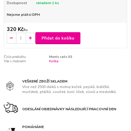
Dostupnost
skladem 1 ks
Nejsme plátci DPH
320 Kč
/
ks
Přidat do košíku
Číslo produktu:
Morris cats 03
Vše s motivem:
Kočka
VEŠKERÉ ZBOŽÍ SKLADEM
Více než 2500 dárků s motivy koček, pejsků, králíčků,
morčátek, ptáčků, soviček, koní, lišek, slonů a medvídků.
ODESLÁNÍ OBJEDNÁVKY NÁSLEDUJÍCÍ PRACOVNÍ DEN
POMÁHÁME