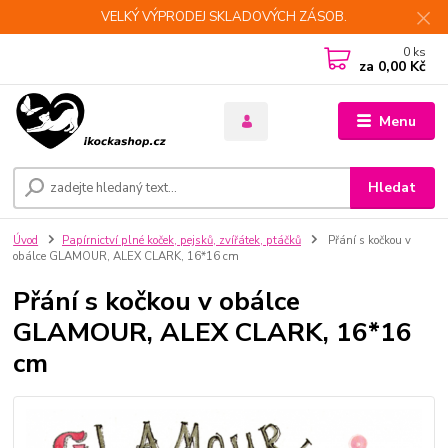
VELKÝ VÝPRODEJ SKLADOVÝCH ZÁSOB.
0
ks
za
0,00 Kč
Menu
Hledat
Úvod
Papírnictví plné koček, pejsků, zvířátek, ptáčků
Přání s kočkou v
obálce GLAMOUR, ALEX CLARK, 16*16 cm
Přání s kočkou v obálce
GLAMOUR, ALEX CLARK, 16*16
cm