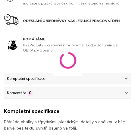
morčátek, ptáčků, soviček, koní, lišek, slonů a medvídků.
ODESLÁNÍ OBJEDNÁVKY NÁSLEDUJÍCÍ PRACOVNÍ DEN
POMÁHÁME
KasProCats - kastrační program z.s, Kočky Bohumín z.s.,
OBRAZ – Obránci zvířat, z. s
Kompletní specifikace
Komentáře
0
Kompletní specifikace
Přání do obálky s třpytivými, plastickými detaily s obálkou v bílé
barvě, bez textu uvnitř, baleno ve fólii.