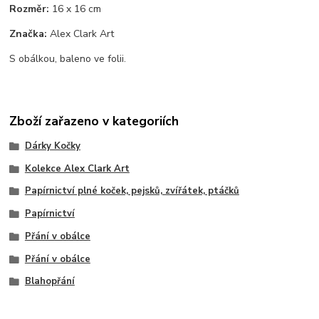
Rozměr:
16 x 16 cm
Značka:
Alex Clark Art
S obálkou, baleno ve folii.
Zboží zařazeno v kategoriích
Dárky Kočky
Kolekce Alex Clark Art
Papírnictví plné koček, pejsků, zvířátek, ptáčků
Papírnictví
Přání v obálce
Přání v obálce
Blahopřání