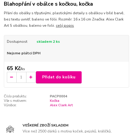
Blahopřání v obálce s kočkou, kočka
Přání do obálky s třpytivými, plastickými detaily s obálkou v bílé barvě,
bez textu uvnitř, baleno ve fólii. Rozměr: 16 x 16 cm Značka: Alex Clark
Art S obálkou, baleno ve folii.
celý popis
Dostupnost
skladem 2 ks
Nejsme plátci DPH
65 Kč
/
ks
Přidat do košíku
Číslo produktu:
PACP0004
Vše s motivem:
Kočka
Výrobce:
Alex Clark Art
VEŠKERÉ ZBOŽÍ SKLADEM
Více než 2500 dárků s motivy koček, pejsků, králíčků,