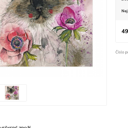
Nej
49
Číslo p