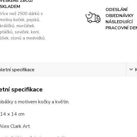
VEŠKERÉ ZBOŽÍ
SKLADEM
ODESLÁNÍ
Více než 2500 dárků s
OBJEDNÁVKY
motivy koček, pejsků,
NÁSLEDUJÍCÍ
králíčků, morčátek,
PRACOVNÍ DE
ptáčků, soviček, koní,
lišek, slonů a medvídků.
etní specifikace
tní specifikace
obálky s motivem kočky a květin.
14 x 14 cm
lex Clark Art