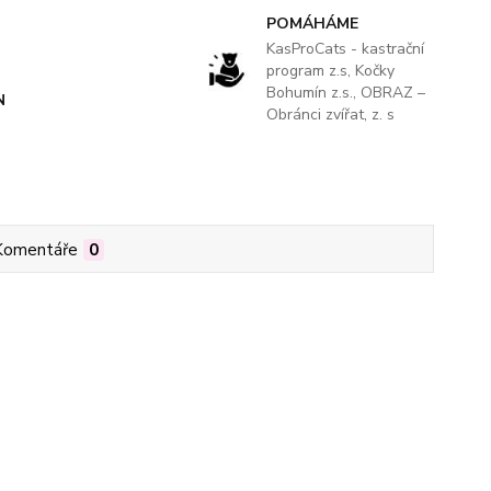
POMÁHÁME
KasProCats - kastrační
program z.s, Kočky
Bohumín z.s., OBRAZ –
N
Obránci zvířat, z. s
Komentáře
0