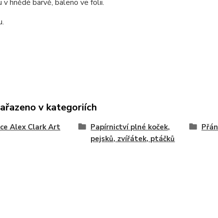
 v hnědé barvě, baleno ve folii.
u.
zařazeno v kategoriích
ce Alex Clark Art
Papírnictví plné koček,
Přán
pejsků, zvířátek, ptáčků