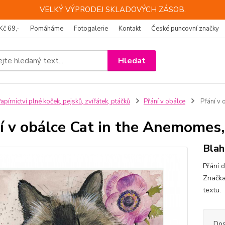
VELKÝ VÝPRODEJ SKLADOVÝCH ZÁSOB.
Kč 69,-
Pomáháme
Fotogalerie
Kontakt
České puncovní značky
Hledat
apírnictví plné koček, pejsků, zvířátek, ptáčků
Přání v obálce
Přání v 
í v obálce Cat in the Anemomes,
Blah
Přání 
Značka
textu
Dos