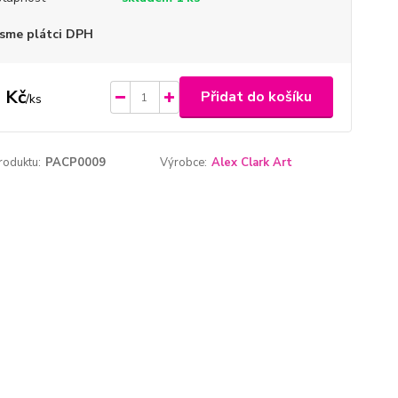
sme plátci DPH
 Kč
Přidat do košíku
/
ks
roduktu:
PACP0009
Výrobce:
Alex Clark Art