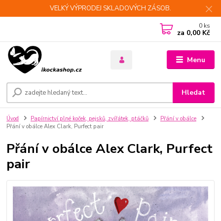
VELKÝ VÝPRODEJ SKLADOVÝCH ZÁSOB.
0
ks
za
0,00 Kč
Menu
Hledat
Úvod
Papírnictví plné koček, pejsků, zvířátek, ptáčků
Přání v obálce
Přání v obálce Alex Clark, Purfect pair
Přání v obálce Alex Clark, Purfect
pair