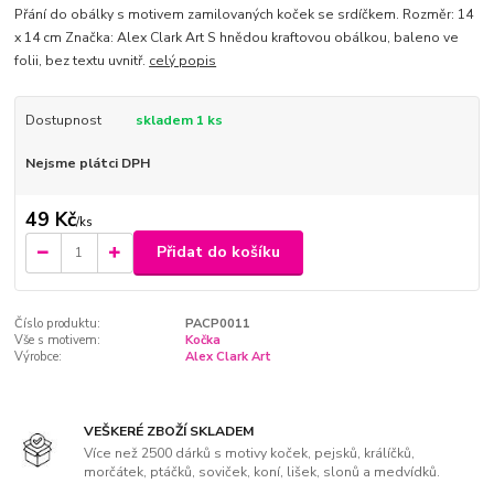
Přání do obálky s motivem zamilovaných koček se srdíčkem. Rozměr: 14
x 14 cm Značka: Alex Clark Art S hnědou kraftovou obálkou, baleno ve
folii, bez textu uvnitř.
celý popis
Dostupnost
skladem 1 ks
Nejsme plátci DPH
49 Kč
/
ks
Přidat do košíku
Číslo produktu:
PACP0011
Vše s motivem:
Kočka
Výrobce:
Alex Clark Art
VEŠKERÉ ZBOŽÍ SKLADEM
Více než 2500 dárků s motivy koček, pejsků, králíčků,
morčátek, ptáčků, soviček, koní, lišek, slonů a medvídků.