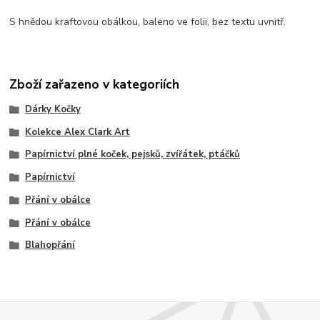
S hnědou kraftovou obálkou, baleno ve folii, bez textu uvnitř.
Zboží zařazeno v kategoriích
Dárky Kočky
Kolekce Alex Clark Art
Papírnictví plné koček, pejsků, zvířátek, ptáčků
Papírnictví
Přání v obálce
Přání v obálce
Blahopřání