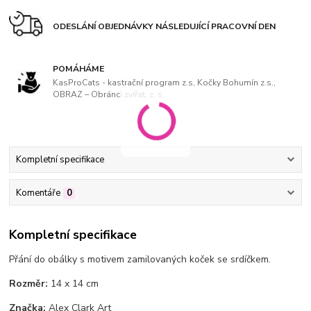
ODESLÁNÍ OBJEDNÁVKY NÁSLEDUJÍCÍ PRACOVNÍ DEN
POMÁHÁME
KasProCats - kastrační program z.s, Kočky Bohumín z.s.,
OBRAZ – Obránci zvířat, z. s
Kompletní specifikace
Komentáře
0
Kompletní specifikace
Přání do obálky s motivem zamilovaných koček se srdíčkem.
Rozměr:
14 x 14 cm
Značka:
Alex Clark Art