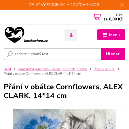
VELKÝ VÝPRODEJ SKLADOVÝCH ZÁSOB.
0
ks
za
0,00 Kč
Menu
Hledat
Úvod
Papírnictví plné koček, pejsků, zvířátek, ptáčků
Přání v obálce
Přání v obálce Cornflowers, ALEX CLARK, 14*14 cm
Přání v obálce Cornflowers, ALEX
CLARK, 14*14 cm