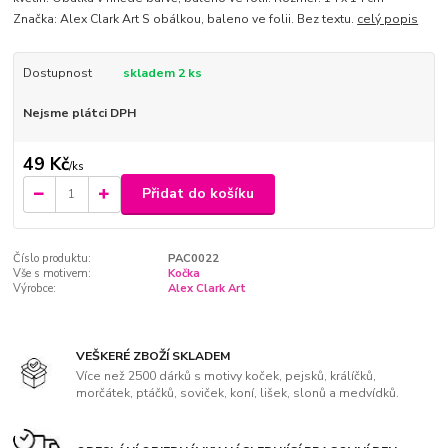
Značka: Alex Clark Art S obálkou, baleno ve folii. Bez textu.
celý popis
Dostupnost
skladem 2 ks
Nejsme plátci DPH
49 Kč
/
ks
Přidat do košíku
Číslo produktu:
PAC0022
Vše s motivem:
Kočka
Výrobce:
Alex Clark Art
VEŠKERÉ ZBOŽÍ SKLADEM
Více než 2500 dárků s motivy koček, pejsků, králíčků,
morčátek, ptáčků, soviček, koní, lišek, slonů a medvídků.