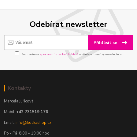
Odebírat newsletter
Přihlásit se
Souhlasím se
zpracováním osobních údajů
za účelem rozesílky newsletteru.
Kontakty
Marcela Juřicová
Mobil:
+42 731519 176
Email:
info@ikockashop.cz
Po - Pá 8:00 - 19:00 hod