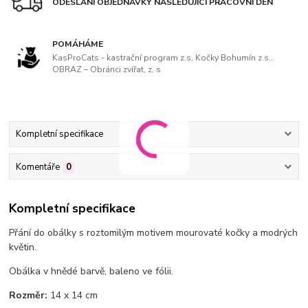
ODESLÁNÍ OBJEDNÁVKY NÁSLEDUJÍCÍ PRACOVNÍ DEN
POMÁHÁME
KasProCats - kastrační program z.s, Kočky Bohumín z.s.,
OBRAZ – Obránci zvířat, z. s
Kompletní specifikace
Komentáře
0
Kompletní specifikace
Přání do obálky s roztomilým motivem mourovaté kočky a modrých
květin.
Obálka v hnědé barvě, baleno ve fólii.
Rozměr:
14 x 14 cm