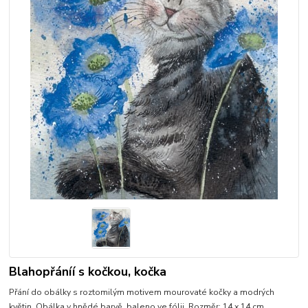
Blahopřáníí s kočkou, kočka
Přání do obálky s roztomilým motivem mourovaté kočky a modrých
květin. Obálka v hnědé barvě, baleno ve fólii. Rozměr: 14 x 14 cm