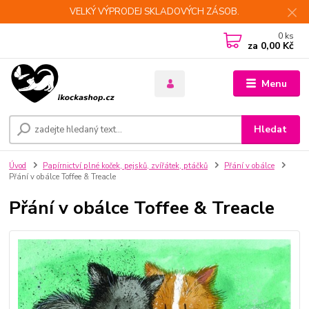
VELKÝ VÝPRODEJ SKLADOVÝCH ZÁSOB.
0
ks
za
0,00 Kč
Menu
Hledat
Úvod
Papírnictví plné koček, pejsků, zvířátek, ptáčků
Přání v obálce
Přání v obálce Toffee & Treacle
Přání v obálce Toffee & Treacle