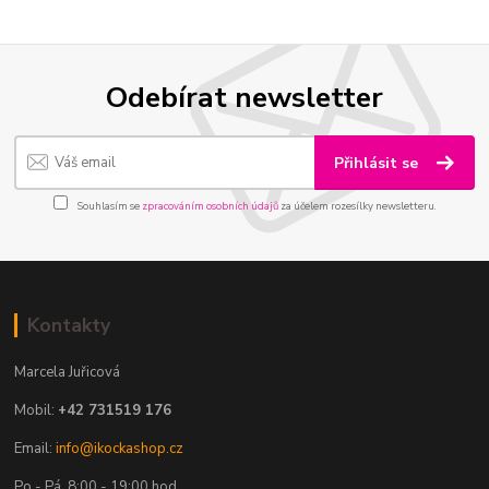
Odebírat newsletter
Přihlásit se
Souhlasím se
zpracováním osobních údajů
za účelem rozesílky newsletteru.
Kontakty
Marcela Juřicová
Mobil:
+42 731519 176
Email:
info@ikockashop.cz
Po - Pá 8:00 - 19:00 hod