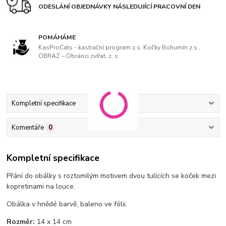
ODESLÁNÍ OBJEDNÁVKY NÁSLEDUJÍCÍ PRACOVNÍ DEN
POMÁHÁME
KasProCats - kastrační program z.s, Kočky Bohumín z.s.,
OBRAZ – Obránci zvířat, z. s
Kompletní specifikace
Komentáře
0
Kompletní specifikace
Přání do obálky s roztomilým motivem dvou tulících se koček mezi
kopretinami na louce.
Obálka v hnědé barvě, baleno ve fólii.
Rozměr:
14 x 14 cm