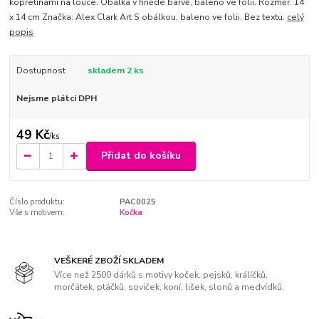
kopretinami na louce. Obálka v hnědé barvě, baleno ve fólii. Rozměr: 14
x 14 cm Značka: Alex Clark Art S obálkou, baleno ve folii. Bez textu.
celý
popis
Dostupnost
skladem 2 ks
Nejsme plátci DPH
49 Kč
/
ks
Přidat do košíku
Číslo produktu:
PAC0025
Vše s motivem:
Kočka
VEŠKERÉ ZBOŽÍ SKLADEM
Více než 2500 dárků s motivy koček, pejsků, králíčků,
morčátek, ptáčků, soviček, koní, lišek, slonů a medvídků.