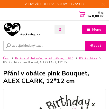
VELKÝ VÝPRODEJ SKLADOVÝCH ZÁSOB.
0
ks
za
0,00 Kč
Menu
Hledat
Úvod
Papírnictví plné koček, pejsků, zvířátek, ptáčků
Přání v obálce
Přání v obálce pink Bouquet, ALEX CLARK, 12*12 cm
Přání v obálce pink Bouquet,
ALEX CLARK, 12*12 cm