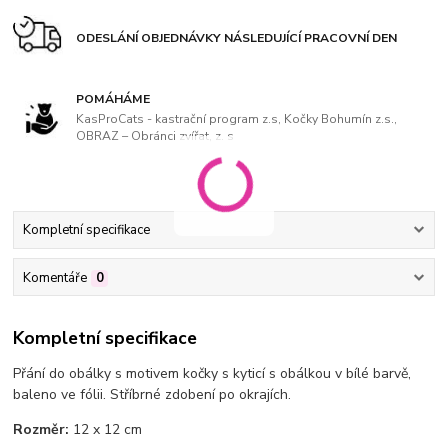
ODESLÁNÍ OBJEDNÁVKY NÁSLEDUJÍCÍ PRACOVNÍ DEN
POMÁHÁME
KasProCats - kastrační program z.s, Kočky Bohumín z.s.,
OBRAZ – Obránci zvířat, z. s
Kompletní specifikace
Komentáře
0
Kompletní specifikace
Přání do obálky s motivem kočky s kyticí s obálkou v bílé barvě,
baleno ve fólii. Stříbrné zdobení po okrajích.
Rozměr:
12 x 12 cm