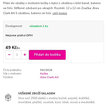
Přání do obálky s motivem kočky s kyticí s obálkou v bílé barvě, baleno
ve fólii. Stříbrné zdobení po okrajích. Rozměr: 12 x 12 cm Značka: Alex
Clark Art S obálkou, baleno ve folii.
celý popis
Dostupnost
skladem 1 ks
Nejsme plátci DPH
49 Kč
/
ks
Přidat do košíku
Číslo produktu:
PAC0026
Vše s motivem:
Kočka
Výrobce:
Alex Clark Art
VEŠKERÉ ZBOŽÍ SKLADEM
Více než 2500 dárků s motivy koček, pejsků, králíčků,
morčátek, ptáčků, soviček, koní, lišek, slonů a medvídků.