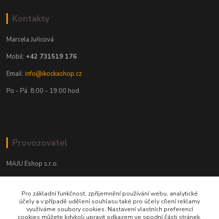
Kontakty
Marcela Juřicová
Mobil:
+42 731519 176
Email:
info@ikockashop.cz
Po - Pá 8:00 - 19:00 hod
Provozovatel
MAJU Eshop s.r.o.
U Parku 2867/1
Pro základní funkčnost, zpříjemnění používání webu, analytické
702 00 Ostrava
účely a v případě udělení souhlasu také pro účely cílení reklamy
využíváme soubory cookies. Nastavení vlastních preferencí
IČ: 09674799
cookies můžete kdykoli upravit odkazem ve spodní části stránek.