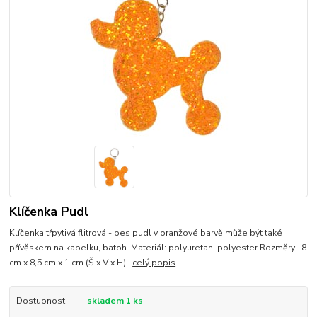
Klíčenka Pudl
Klíčenka třpytivá flitrová - pes pudl v oranžové barvě může být také
přívěskem na kabelku, batoh. Materiál: polyuretan, polyester Rozměry: 8
cm x 8,5 cm x 1 cm (Š x V x H)
celý popis
Dostupnost
skladem 1 ks