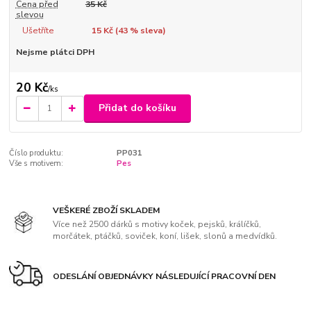
Cena před
35 Kč
slevou
Ušetříte
15 Kč (
43
% sleva)
Nejsme plátci DPH
20 Kč
/
ks
Přidat do košíku
Číslo produktu:
PP031
Vše s motivem:
Pes
VEŠKERÉ ZBOŽÍ SKLADEM
Více než 2500 dárků s motivy koček, pejsků, králíčků,
morčátek, ptáčků, soviček, koní, lišek, slonů a medvídků.
ODESLÁNÍ OBJEDNÁVKY NÁSLEDUJÍCÍ PRACOVNÍ DEN