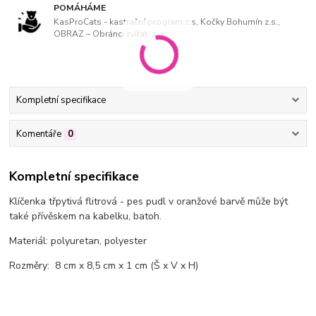
POMÁHÁME
KasProCats - kastrační program z.s, Kočky Bohumín z.s.,
OBRAZ – Obránci zvířat, z. s
Kompletní specifikace
Komentáře
0
Kompletní specifikace
Klíčenka třpytivá flitrová - pes pudl v oranžové barvě může být
také přívěskem na kabelku, batoh.
Materiál: polyuretan, polyester
Rozměry: 8 cm x 8,5 cm x 1 cm (Š x V x H)