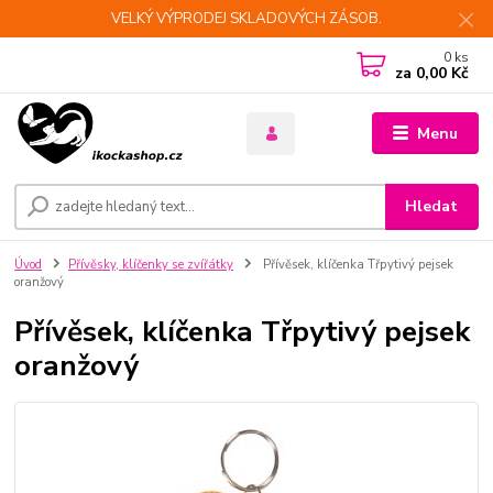
VELKÝ VÝPRODEJ SKLADOVÝCH ZÁSOB.
0
ks
za
0,00 Kč
Menu
Hledat
Úvod
Přívěsky, klíčenky se zvířátky
Přívěsek, klíčenka Třpytivý pejsek
oranžový
Přívěsek, klíčenka Třpytivý pejsek
oranžový