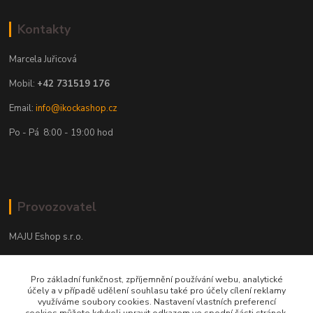
Kontakty
Marcela Juřicová
Mobil:
+42 731519 176
Email:
info@ikockashop.cz
Po - Pá 8:00 - 19:00 hod
Provozovatel
MAJU Eshop s.r.o.
U Parku 2867/1
Pro základní funkčnost, zpříjemnění používání webu, analytické
702 00 Ostrava
účely a v případě udělení souhlasu také pro účely cílení reklamy
využíváme soubory cookies. Nastavení vlastních preferencí
IČ: 09674799