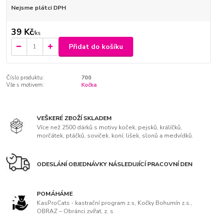
Nejsme plátci DPH
39 Kč
/
ks
Přidat do košíku
Číslo produktu:
700
Vše s motivem:
Kočka
VEŠKERÉ ZBOŽÍ SKLADEM
Více než 2500 dárků s motivy koček, pejsků, králíčků,
morčátek, ptáčků, soviček, koní, lišek, slonů a medvídků.
ODESLÁNÍ OBJEDNÁVKY NÁSLEDUJÍCÍ PRACOVNÍ DEN
POMÁHÁME
KasProCats - kastrační program z.s, Kočky Bohumín z.s.,
OBRAZ – Obránci zvířat, z. s