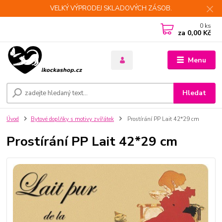
VELKÝ VÝPRODEJ SKLADOVÝCH ZÁSOB.
0
ks
za
0,00 Kč
Menu
Hledat
Úvod
Bytové doplňky s motivy zvířátek
Prostírání PP Lait 42*29 cm
Prostírání PP Lait 42*29 cm