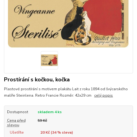
Prostírání s kočkou, kočka
Plastové prostírání s motivem plakátu Lait z roku 1894 od švýcarského
malíře Steinlena. Retro Francie Rozměr: 42x29 cm
celý popis
Dostupnost
skladem 4 ks
Cena před
59 Kč
slevou
Ušetříte
20 Kč (
34
% sleva)