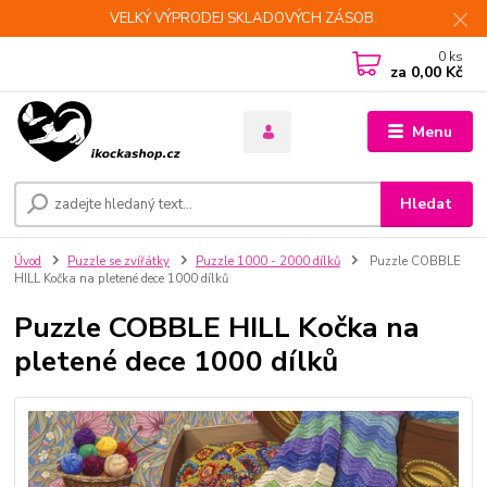
VELKÝ VÝPRODEJ SKLADOVÝCH ZÁSOB.
0
ks
za
0,00 Kč
Menu
Hledat
Úvod
Puzzle se zvířátky
Puzzle 1000 - 2000 dílků
Puzzle COBBLE
HILL Kočka na pletené dece 1000 dílků
Puzzle COBBLE HILL Kočka na
pletené dece 1000 dílků