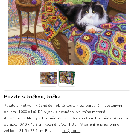
Puzzle s kočkou, kočka
Puzzle s motivem krásné černobílé kočky mezi barevnými pletenými
dekami, 1000 dílků. Dílky jsou z pevného kvalitního materiálu.
Autor: Joelle McIntyre Rozměr krabice: 36 x 26 x 6 cm Rozměr složeného
obrázku: 67,6 x 48,9 cm Rozměr dílku: 1,8 cm V balení je předloha o
velikosti 31,6 x 22,9 cm. Raznice...
celý popis