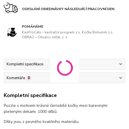
ODESLÁNÍ OBJEDNÁVKY NÁSLEDUJÍCÍ PRACOVNÍ DEN
POMÁHÁME
KasProCats - kastrační program z.s, Kočky Bohumín z.s.,
OBRAZ – Obránci zvířat, z. s
Kompletní specifikace
Komentáře
0
Kompletní specifikace
Puzzle s motivem krásné černobílé kočky mezi barevnými
pletenými dekami, 1000 dílků.
Dílky jsou z pevného kvalitního materiálu.