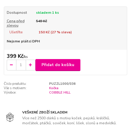
Dostupnost
skladem 1 ks
Cena před
549 Kč
slevou
Ušetříte
150 Kč (
27
% sleva)
Nejsme plátci DPH
399 Kč
/
ks
Přidat do košíku
Číslo produktu:
PUZZL1000/036
Vše s motivem:
Kočka
Výrobce:
COBBLE HILL
VEŠKERÉ ZBOŽÍ SKLADEM
Více než 2500 dárků s motivy koček, pejsků, králíčků,
morčátek, ptáčků, soviček, koní, lišek, slonů a medvídků.