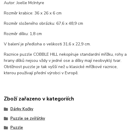
Autor:
Joelle McIntyre
Rozměr krabice: 36 x 26 x 6 cm
Rozměr složeného obrázku: 67,6 x 48,9 cm
Rozměr dílku: 1,8 cm
V balení je předloha o velikosti 31,6 x 22,9 cm.
Raznice puzzle COBBLE HILL nekopíruje standardní mřížku, rohy a
hrany dílků nejsou vždy v jedné ose a dílky mají neobvyklý tvar.
Obtížnost puzzle je tak vyšší než u klasické mřížkové raznice,
kterou používají přední výrobci v Evropě.
Zboží zařazeno v kategoriích
Dárky Kočky
Puzzle se zvířátky
Puzzle