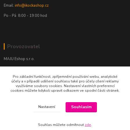
Email:
info@ikockashop.cz
Po - Pá 8:00 - 19:00 hod
Provozovatel
MAJU Eshop s.r.o.
U Parku 2867/1
Pro základní funkčnost, zpříjemnění používání webu, analytické
702 00 Ostrava
účely a v případě udělení souhlasu také pro účely cílení reklamy
využíváme soubory cookies. Nastavení vlastních preferencí
IČ: 09674799
cookies můžete kdykoli upravit odkazem ve spodní části stránek.
Souhlasím
Nastavení
Souhlas můžete odmítnout
zde
.
Vytvořeno na
Eshop-rychle.cz