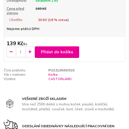
Dostupnost
skladem 2 ks
Cena před
169 Kč
slevou
Ušetříte
30 Kč (
18
% sleva)
Nejsme plátci DPH
139 Kč
/
ks
Přidat do košíku
Číslo produktu:
PUZZL0500/023
Vše s motivem:
Kočka
Výrobce:
CASTORLAND
VEŠKERÉ ZBOŽÍ SKLADEM
Více než 2500 dárků s motivy koček, pejsků, králíčků,
morčátek, ptáčků, soviček, koní, lišek, slonů a medvídků.
ODESLÁNÍ OBJEDNÁVKY NÁSLEDUJÍCÍ PRACOVNÍ DEN