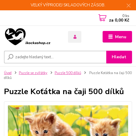
VELKÝ VÝPRODEJ SKLADOVÝCH ZÁSOB.
0
ks
za
0,00 Kč
Menu
Hledat
Úvod
Puzzle se zvířátky
Puzzle 500 dílků
Puzzle Koťátka na čaji 500
dílků
Puzzle Koťátka na čaji 500 dílků