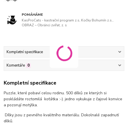
POMÁHÁME
KasProCats - kastrační program z.s, Kočky Bohumín z.s.,
OBRAZ – Obránci zvířat, z. s
Kompletní specifikace
Komentáře
0
Kompletní specifikace
Puzzle, které pobaví celou rodinu. 500 dílků ze kterých si
poskládáte roztomilá koťátka :-). jedno vykukuje z čajové konvice
a pozorují motýlka.
Dílky jsou z pevného kvalitního materiálu. Dokolnalé zapadnutí
dílků.