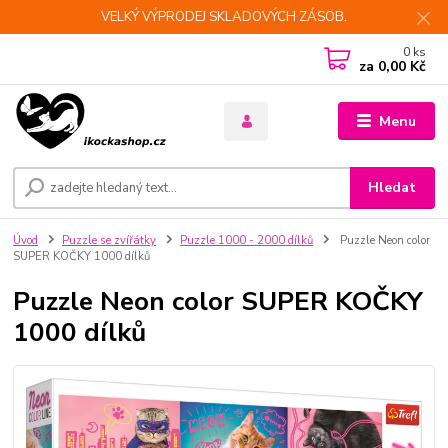
VELKÝ VÝPRODEJ SKLADOVÝCH ZÁSOB.
0
ks
za
0,00 Kč
Menu
Hledat
Úvod
Puzzle se zvířátky
Puzzle 1000 - 2000 dílků
Puzzle Neon color
SUPER KOČKY 1000 dílků
Puzzle Neon color SUPER KOČKY
1000 dílků