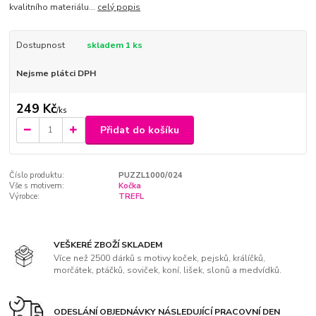
kvalitního materiálu...
celý popis
Dostupnost
skladem 1 ks
Nejsme plátci DPH
249 Kč
/
ks
Přidat do košíku
Číslo produktu:
PUZZL1000/024
Vše s motivem:
Kočka
Výrobce:
TREFL
VEŠKERÉ ZBOŽÍ SKLADEM
Více než 2500 dárků s motivy koček, pejsků, králíčků,
morčátek, ptáčků, soviček, koní, lišek, slonů a medvídků.
ODESLÁNÍ OBJEDNÁVKY NÁSLEDUJÍCÍ PRACOVNÍ DEN