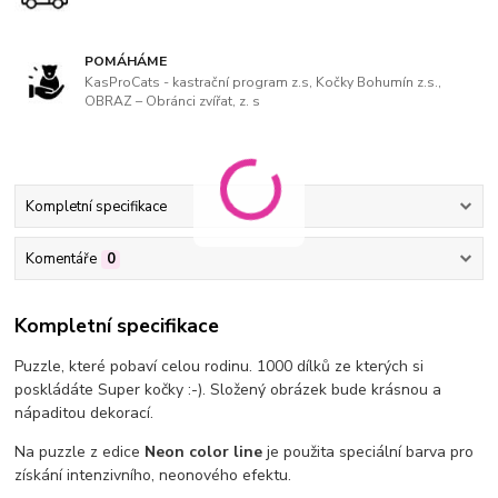
POMÁHÁME
KasProCats - kastrační program z.s, Kočky Bohumín z.s.,
OBRAZ – Obránci zvířat, z. s
Kompletní specifikace
Komentáře
0
Kompletní specifikace
Puzzle, které pobaví celou rodinu. 1000 dílků ze kterých si
poskládáte Super kočky :-). Složený obrázek bude krásnou a
nápaditou dekorací.
Na puzzle z edice
Neon color line
je použita speciální barva pro
získání intenzivního, neonového efektu.