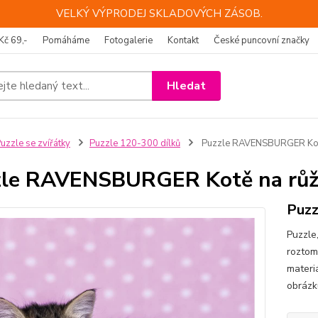
VELKÝ VÝPRODEJ SKLADOVÝCH ZÁSOB.
Kč 69,-
Pomáháme
Fotogalerie
Kontakt
České puncovní značky
Hledat
uzzle se zvířátky
Puzzle 120-300 dílků
Puzzle RAVENSBURGER Kotě 
le RAVENSBURGER Kotě na růžo
Puzz
Puzzle
roztom
materi
obrázk