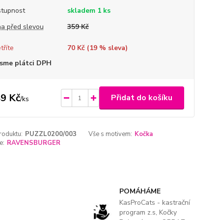
tupnost
skladem 1 ks
a před slevou
359 Kč
tříte
70 Kč (
19
% sleva)
sme plátci DPH
9 Kč
Přidat do košíku
/
ks
roduktu:
PUZZL0200/003
Vše s motivem:
Kočka
e:
RAVENSBURGER
POMÁHÁME
KasProCats - kastrační
program z.s, Kočky