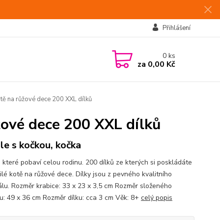
Přihlášení
0
ks
za
0,00 Kč
na růžové dece 200 XXL dílků
vé dece 200 XXL dílků
le s kočkou, kočka
, které pobaví celou rodinu. 200 dílků ze kterých si poskládáte
ilé kotě na růžové dece. Dílky jsou z pevného kvalitního
álu. Rozměr krabice: 33 x 23 x 3,5 cm Rozměr složeného
u: 49 x 36 cm Rozměr dílku: cca 3 cm Věk: 8+
celý popis