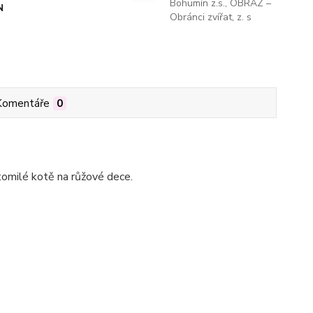
Bohumín z.s., OBRAZ –
N
Obránci zvířat, z. s
Komentáře
0
tomilé kotě na růžové dece.