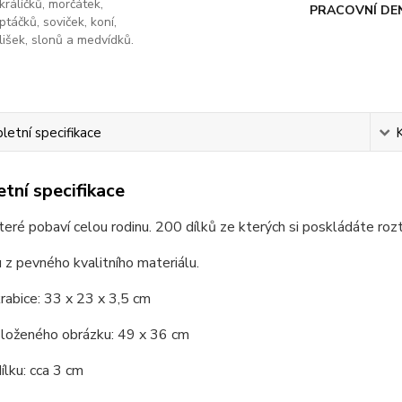
králíčků, morčátek,
PRACOVNÍ DE
ptáčků, soviček, koní,
lišek, slonů a medvídků.
etní specifikace
tní specifikace
teré pobaví celou rodinu. 200 dílků ze kterých si poskládáte roz
u z pevného kvalitního materiálu.
abice: 33 x 23 x 3,5 cm
loženého obrázku: 49 x 36 cm
lku: cca 3 cm