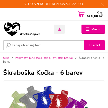
VELKÝ VÝPRODEJ SKLADOVÝCH ZÁSOB.
0
ks
za
0,00 Kč
Menu
Hledat
Úvod
Papírnictví plné koček, pejsků, zvířátek, ptáčků
Škraboška Kočka - 6
barev
Škraboška Kočka - 6 barev