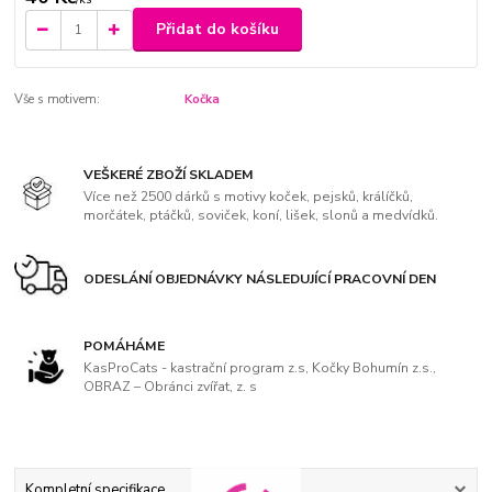
Přidat do košíku
Vše s motivem:
Kočka
VEŠKERÉ ZBOŽÍ SKLADEM
Více než 2500 dárků s motivy koček, pejsků, králíčků,
morčátek, ptáčků, soviček, koní, lišek, slonů a medvídků.
ODESLÁNÍ OBJEDNÁVKY NÁSLEDUJÍCÍ PRACOVNÍ DEN
POMÁHÁME
KasProCats - kastrační program z.s, Kočky Bohumín z.s.,
OBRAZ – Obránci zvířat, z. s
Kompletní specifikace