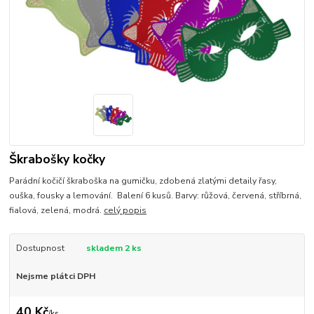
Škrabošky kočky
Parádní kočičí škraboška na gumičku, zdobená zlatými detaily řasy,
ouška, fousky a lemování. Balení 6 kusů. Barvy: růžová, červená, stříbrná,
fialová, zelená, modrá.
celý popis
Dostupnost
skladem 2 ks
Nejsme plátci DPH
40 Kč
/
ks