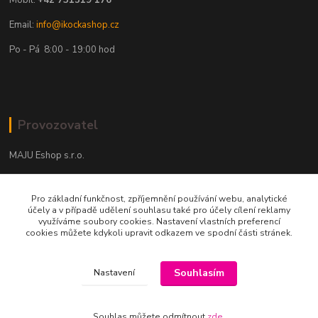
Mobil:
+42 731519 176
Email:
info@ikockashop.cz
Po - Pá 8:00 - 19:00 hod
Provozovatel
MAJU Eshop s.r.o.
U Parku 2867/1
Pro základní funkčnost, zpříjemnění používání webu, analytické
702 00 Ostrava
účely a v případě udělení souhlasu také pro účely cílení reklamy
využíváme soubory cookies. Nastavení vlastních preferencí
IČ: 09674799
cookies můžete kdykoli upravit odkazem ve spodní části stránek.
Souhlasím
Nastavení
Souhlas můžete odmítnout
zde
.