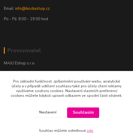
Email:
info@ikockashop.cz
Po - Pá 8:00 - 19:00 hod
Provozovatel
MAJU Eshop s.r.o.
U Parku 2867/1
Pro základní funkčnost, zpříjemnění používání webu, analytické
702 00 Ostrava
účely a v případě udělení souhlasu také pro účely cílení reklamy
využíváme soubory cookies. Nastavení vlastních preferencí
IČ: 09674799
cookies můžete kdykoli upravit odkazem ve spodní části stránek.
Souhlasím
Nastavení
Souhlas můžete odmítnout
zde
.