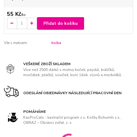
55 Kč
/
ks
Přidat do košíku
Vše s motivem:
Kočka
VEŠKERÉ ZBOŽÍ SKLADEM
Více než 2500 dárků s motivy koček, pejsků, králíčků,
morčátek, ptáčků, soviček, koní, lišek, slonů a medvídků.
ODESLÁNÍ OBJEDNÁVKY NÁSLEDUJÍCÍ PRACOVNÍ DEN
POMÁHÁME
KasProCats - kastrační program z.s, Kočky Bohumín z.s.,
OBRAZ – Obránci zvířat, z. s