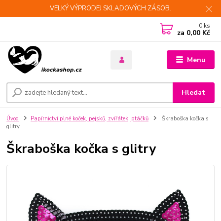
VELKÝ VÝPRODEJ SKLADOVÝCH ZÁSOB.
0
ks
za
0,00 Kč
Menu
Hledat
Úvod
Papírnictví plné koček, pejsků, zvířátek, ptáčků
Škraboška kočka s
glitry
Škraboška kočka s glitry