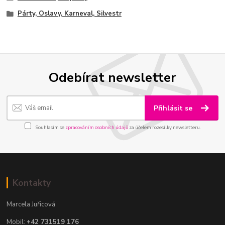
Párty, Oslavy, Karneval, Silvestr
Odebírat newsletter
Přihlásit se
Souhlasím se
zpracováním osobních údajů
za účelem rozesílky newsletteru.
Kontakty
Marcela Juřicová
Mobil:
+42 731519 176